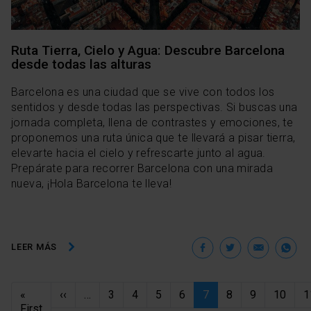
Ruta Tierra, Cielo y Agua: Descubre Barcelona
desde todas las alturas
Barcelona es una ciudad que se vive con todos los
sentidos y desde todas las perspectivas. Si buscas una
jornada completa, llena de contrastes y emociones, te
proponemos una ruta única que te llevará a pisar tierra,
elevarte hacia el cielo y refrescarte junto al agua.
Prepárate para recorrer Barcelona con una mirada
nueva, ¡Hola Barcelona te lleva!
Facebook
Twitter
Ema
W
LEER MÁS
Paginación
Página anterior
«
‹‹
…
3
4
5
6
7
8
9
10
1
Primera página
First