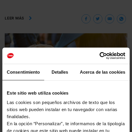
Facebook
Twitter
Ema
W
LEER MÁS
Consentimiento
Detalles
Acerca de las cookies
Este sitio web utiliza cookies
Las cookies son pequeños archivos de texto que los
sitios web pueden instalar en tu navegador con varias
Playas
Articles 2025
finalidades.
En la opción “Personalizar”, te informamos de la tipología
¿Viajas con mascota? Lugares y playas pet-
de cookies que este sitio web puede instalar en tu
friendly a los que ir