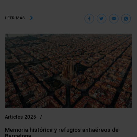
Facebook
Twitter
Ema
W
LEER MÁS
Articles 2025
Memoria histórica y refugios antiaéreos de
Barcelona