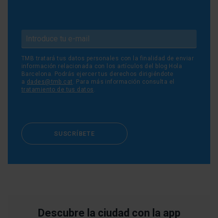
TMB tratará tus datos personales con la finalidad de enviar
información relacionada con los artículos del blog Hola
Barcelona. Podrás ejercer tus derechos dirigiéndote
a
dades@tmb.cat
. Para más información consulta el
tratamiento de tus datos
.
SUSCRÍBETE
Descubre la ciudad con la app