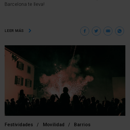
Barcelona te lleva!
Facebook
Twitter
Ema
W
LEER MÁS
Festividades
Movilidad
Barrios