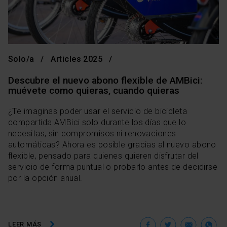
Las cookies necesarias son imprescindibles para el
funcionamiento de la web y, por tanto, si no las aceptas,
no puedes empezar a navegar. Solo puedes consultar
nuestra
Política de cookies
.
En cualquier momento de la navegación en esta web,
Solo/a
Articles 2025
podrás modificar tu selección de cookies seleccionando
la opción “Gestor de cookies”, que encontrarás en el
Descubre el nuevo abono flexible de AMBici:
menú de la parte inferior de la web.
muévete como quieras, cuando quieras
¿Te imaginas poder usar el servicio de bicicleta
compartida AMBici solo durante los días que lo
necesitas, sin compromisos ni renovaciones
automáticas? Ahora es posible gracias al nuevo abono
flexible, pensado para quienes quieren disfrutar del
servicio de forma puntual o probarlo antes de decidirse
por la opción anual.
Facebook
Twitter
Ema
W
LEER MÁS