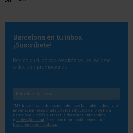
Barcelona en tu inbox.
¡Suscríbete!
Recibe en tu correo electrónico los mejores
artículos y promociones:
TMB tratará tus datos personales con la finalidad de enviar
información relacionada con los artículos del blog Hola
Barcelona. Podrás ejercer tus derechos dirigiéndote
a
dades@tmb.cat
. Para más información consulta el
tratamiento de tus datos
.