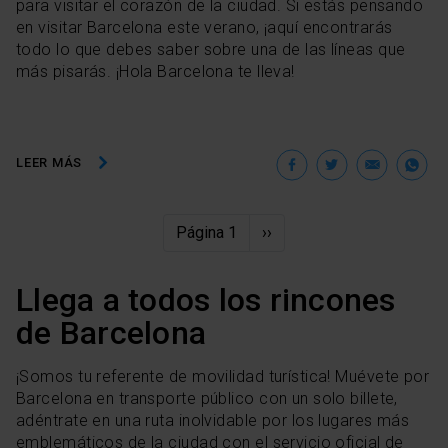
para visitar el corazón de la ciudad. Si estás pensando
en visitar Barcelona este verano, ¡aquí encontrarás
todo lo que debes saber sobre una de las líneas que
más pisarás. ¡Hola Barcelona te lleva!
Facebook
Twitter
Ema
W
LEER MÁS
Paginación
Página 1
Siguiente
››
página
Llega a todos los rincones
de Barcelona
¡Somos tu referente de movilidad turística! Muévete por
Barcelona en transporte público con un solo billete,
adéntrate en una ruta inolvidable por los lugares más
emblemáticos de la ciudad con el servicio oficial de