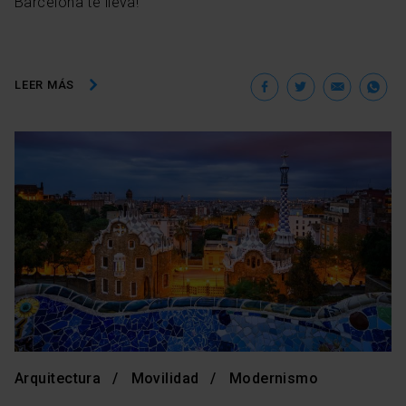
Barcelona te lleva!
Facebook
Twitter
Ema
W
LEER MÁS
Arquitectura
Movilidad
Modernismo