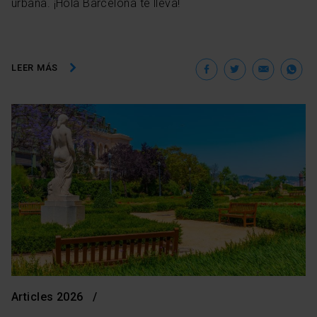
urbana. ¡Hola Barcelona te lleva!
Facebook
Twitter
Ema
W
LEER MÁS
Articles 2026