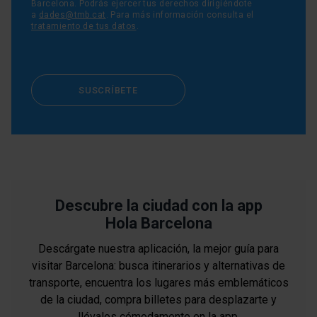
Barcelona. Podrás ejercer tus derechos dirigiéndote
a
dades@tmb.cat
. Para más información consulta el
tratamiento de tus datos
.
SUSCRÍBETE
Descubre la ciudad con la app
Hola Barcelona
Descárgate nuestra aplicación, la mejor guía para
visitar Barcelona: busca itinerarios y alternativas de
transporte, encuentra los lugares más emblemáticos
de la ciudad, compra billetes para desplazarte y
llévalos cómodamente en la app.