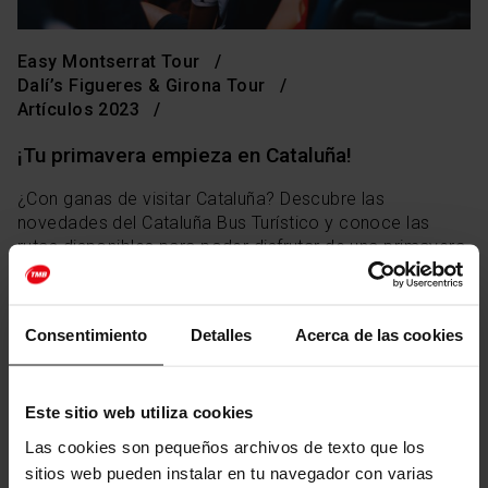
Easy Montserrat Tour
Dalí’s Figueres & Girona Tour
Artículos 2023
¡Tu primavera empieza en Cataluña!
¿Con ganas de visitar Cataluña? Descubre las
novedades del Cataluña Bus Turístico y conoce las
rutas disponibles para poder disfrutar de una primavera
y un verano inolvidable! ¡Hola Barcelona te lleva!
Consentimiento
Detalles
Acerca de las cookies
Facebook
Twitter
Ema
W
LEER MÁS
Este sitio web utiliza cookies
Las cookies son pequeños archivos de texto que los
sitios web pueden instalar en tu navegador con varias