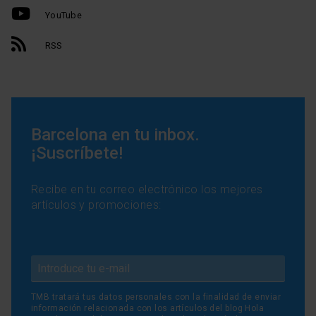
YouTube
RSS
Barcelona en tu inbox.
¡Suscríbete!
Recibe en tu correo electrónico los mejores
artículos y promociones:
TMB tratará tus datos personales con la finalidad de enviar
información relacionada con los artículos del blog Hola