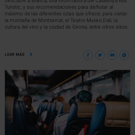
Descubre a Blanca, una informadora del Catalunya Bus
Turístic, y sus recomendaciones para disfrutar al
máximo de las diferentes rutas que ofrece, para visitar
la montaña de Montserrat, el Teatro-Museo Dalí, la
cultura del vino y la ciudad de Girona, entre otros sitios.
Facebook
Twitter
Ema
W
LEER MÁS