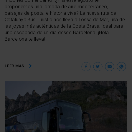
rincones con encanto. ¿Y si este agosto te
proponemos una jornada de aire mediterráneo,
paisajes de postal e historia viva? La nueva ruta del
Catalunya Bus Turístic nos lleva a Tossa de Mar, una de
las joyas más auténticas de la Costa Brava, ideal para
una escapada de un día desde Barcelona. ¡Hola
Barcelona te lleva!
Facebook
Twitter
Ema
W
LEER MÁS