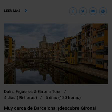
Facebook
Twitter
Ema
W
LEER MÁS
Dalí’s Figueres & Girona Tour
4 días (96 horas)
5 días (120 horas)
Muy cerca de Barcelona: ¡descubre Girona!