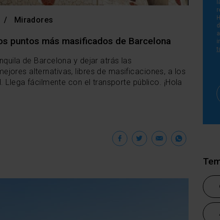
l
r
H
Miradores
d
 los puntos más masificados de Barcelona
i
t
nquila de Barcelona y dejar atrás las
jores alternativas, libres de masificaciones, a los
. Llega fácilmente con el transporte público. ¡Hola
Facebook
Twitter
Email
Wha
Tem