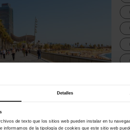
metro
Museos
Detalles
Dura
r si vienes a Barcelona en 2026
s
 más buscadas del mundo en Google. Pero, ¿qué es
hivos de texto que los sitios web pueden instalar en tu navegad
iajeros antes de llegar? Hemos analizado las
te informamos de la tipología de cookies que este sitio web pued
nder a las dudas reales que todo turista tiene en