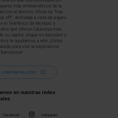
trate en una ruta inolvidable por
lugares más emblemáticos de la
ad con el servicio oficial de “hop
p off”, disfrútala a vista de pájaro
e el Teleférico de Montjuïc y
ubre qué ofrece Catalunya más
de su capital. ¡Viajar es descubrir y
tros te ayudamos a ello! ¿Estás
arado para vivir la experiencia
 Barcelona?
COMPRAR BILLETES
uenos en nuestras redes
iales
Facebook
Instagram