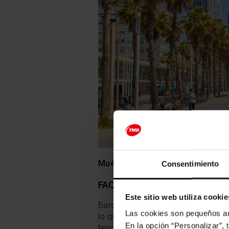
Muévete en bus
Muévete en 
Consentimiento
FAQs: Todo lo que debes sabe
Este sitio web utiliza cookie
Barcelona es una de las ciudades
Las cookies son pequeños arc
lo que realmente preocupa a los v
En la opción “Personalizar”, 
tendencias de búsqueda para respo