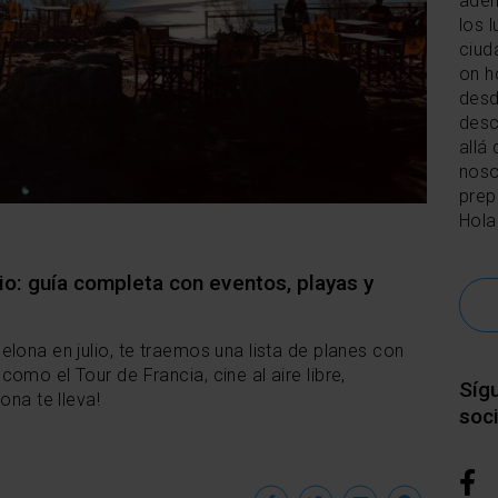
adén
los 
ciud
on ho
desd
desc
allá 
noso
prep
Hola
io: guía completa con eventos, playas y
lona en julio, te traemos una lista de planes con
omo el Tour de Francia, cine al aire libre,
Síg
ona te lleva!
soc