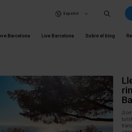
Pasar
al
Español
contenido
principal
ove Barcelona
Live Barcelona
Sobre el blog
Re
Ll
ri
Ba
¡Som
turí
tran