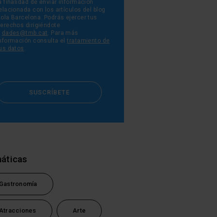
a finalidad de enviar información
elacionada con los artículos del blog
ola Barcelona. Podrás ejercer tus
erechos dirigiéndote
a
dades@tmb.cat
. Para más
nformación consulta el
tratamiento de
us datos
.
SUSCRÍBETE
tsApp
áticas
Gastronomía
Atracciones
Arte