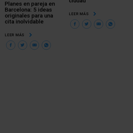
ciudad
Planes en pareja en
Barcelona: 5 ideas
LEER MÁS
originales para una
Facebook
Twitter
Email
Wha
cita inolvidable
LEER MÁS
Facebook
Twitter
Email
WhatsApp