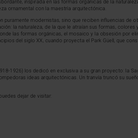
ordante, inspirada en las formas orgánicas de la naturaleza
eza ornamental con la maestría arquitectónica.
n puramente modernistas, sino que reciben influencias de otr
ación: la naturaleza, de la que le atraían sus formas, colore
onde las formas orgánicas, el mosaico y la obsesión por elim
incipios del siglo XX, cuando proyecta el Park Güell, que cons
918-1926) los dedicó en exclusiva a su gran proyecto: la Sa
 rompedoras ideas arquitectónicas. Un tranvía truncó su sueñ
puedes dejar de visitar: