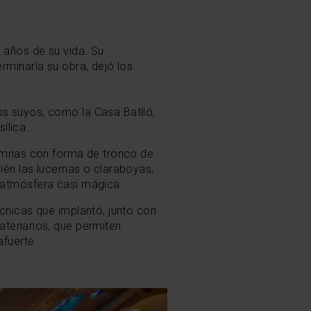
 años de su vida. Su
rminaría su obra, dejó los
os suyos, como la Casa Batlló,
ílica.
olumnas con forma de tronco de
ién las lucernas o claraboyas,
a atmósfera casi mágica.
écnicas que implantó, junto con
catenarios, que permiten
afuerte.