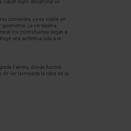
, Gaudí logró desarrollar un
as corrientes, ya es visible en
s y geometría. La verdadera
inar los contrafuertes llegan a
tituye una auténtica oda a la
grada Familia, donde fusionó
o de ver terminada la obra de su