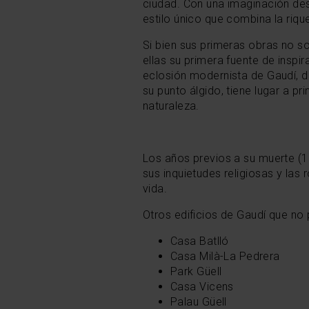
ciudad. Con una imaginación desb
estilo único que combina la riqu
Si bien sus primeras obras no so
ellas su primera fuente de inspir
eclosión modernista de Gaudí, d
su punto álgido, tiene lugar a pr
naturaleza.
Los años previos a su muerte (1
sus inquietudes religiosas y las
vida.
Otros edificios de Gaudí que no 
Casa Batlló
Casa Milà-La Pedrera
Park Güell
Casa Vicens
Palau Güell