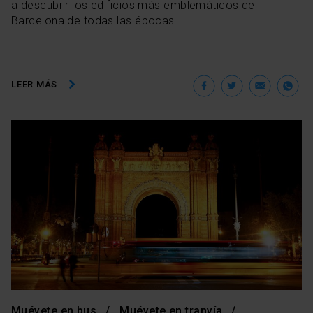
a descubrir los edificios más emblemáticos de
Barcelona de todas las épocas.
Facebook
Twitter
Ema
W
LEER MÁS
Muévete en bus
Muévete en tranvía