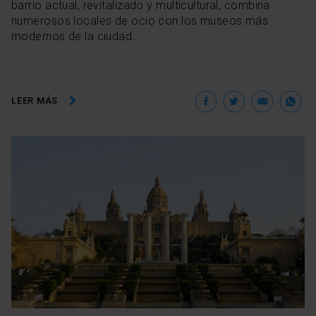
barrio actual, revitalizado y multicultural, combina
numerosos locales de ocio con los museos más
modernos de la ciudad.
Facebook
Twitter
Ema
W
LEER MÁS