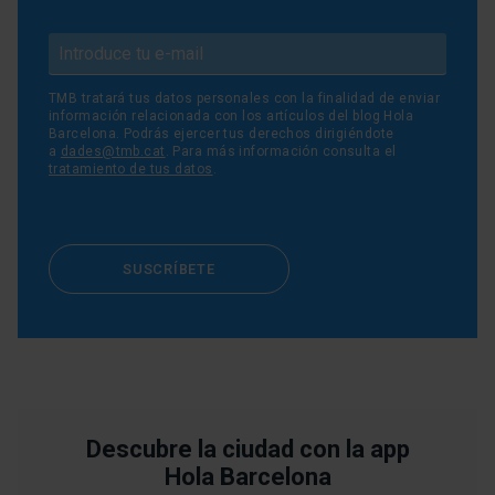
TMB tratará tus datos personales con la finalidad de enviar
información relacionada con los artículos del blog Hola
Barcelona. Podrás ejercer tus derechos dirigiéndote
a
dades@tmb.cat
. Para más información consulta el
tratamiento de tus datos
.
SUSCRÍBETE
Descubre la ciudad con la app
Hola Barcelona