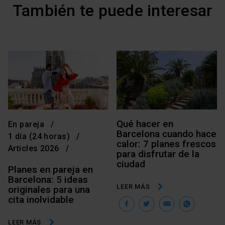
También te puede interesar
Qué hacer en
En pareja
Barcelona cuando hace
1 día (24 horas)
calor: 7 planes frescos
Articles 2026
para disfrutar de la
ciudad
Planes en pareja en
Barcelona: 5 ideas
LEER MÁS
originales para una
Facebook
Twitter
Email
Wha
cita inolvidable
LEER MÁS