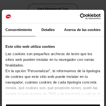
Easy Montserrat Tour
1 día (24 horas)
2 días (48 horas)
Consentimiento
Detalles
Acerca de las cookies
Artículos 2022
Este sitio web utiliza cookies
Las cookies son pequeños archivos de texto que los
También te puede interesar
sitios web pueden instalar en tu navegador con varias
finalidades.
En la opción “Personalizar”, te informamos de la tipología
de cookies que este sitio web puede instalar en tu
navegador, cuántas cookies de cada tipología concreta
instala, qué cookies son, qué propósito tienen, quién las
instala (si son propias de TMB o de terceros) y cuál es el
plazo máximo en el que quedan instaladas en tu
navegador. Si el panel de cookies muestra (0), significa