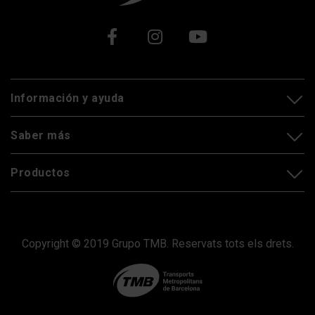
podrás modificar tu selección de cookies seleccionando
la opción “Gestor de cookies”, que encontrarás en el
menú de la parte inferior de la web.
Xarxes socials
Información y ayuda
Saber más
Productos
Copyright © 2019 Grupo TMB. Reservats tots els drets.