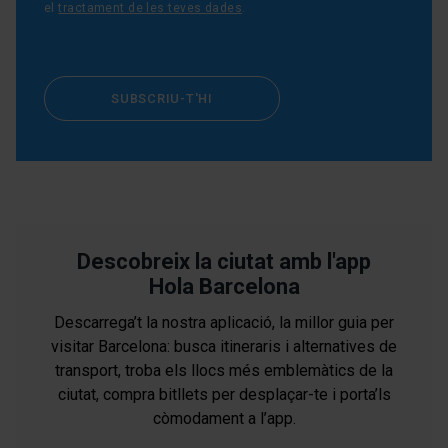
el
tractament de les teves dades
.
SUBSCRIU-T'HI
Descobreix la ciutat amb l'app
Hola Barcelona
Descarrega’t la nostra aplicació, la millor guia per
visitar Barcelona: busca itineraris i alternatives de
transport, troba els llocs més emblemàtics de la
ciutat, compra bitllets per desplaçar-te i porta’ls
còmodament a l’app.