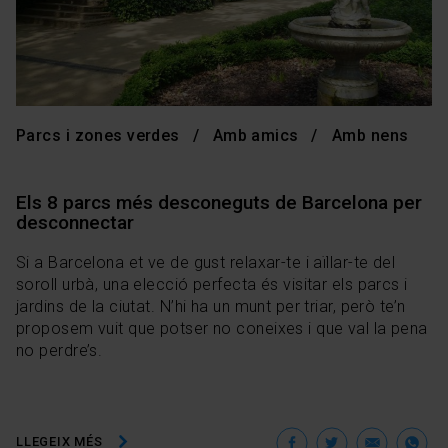
Parcs i zones verdes
Amb amics
Amb nens
Els 8 parcs més desconeguts de Barcelona per
desconnectar
Si a Barcelona et ve de gust relaxar-te i aïllar-te del
soroll urbà, una elecció perfecta és visitar els parcs i
jardins de la ciutat. N’hi ha un munt per triar, però te’n
proposem vuit que potser no coneixes i que val la pena
no perdre’s.
Facebook
Twitter
Ema
W
LLEGEIX MÉS