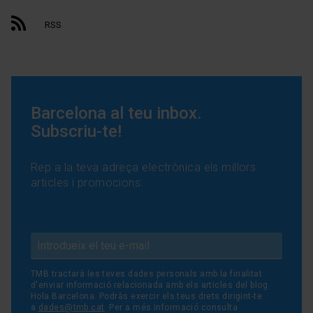
RSS
Barcelona al teu inbox.
Subscriu-te!
Rep a la teva adreça electrònica els millors
articles i promocions:
TMB tractarà les teves dades personals amb la finalitat
d'enviar informació relacionada amb els articles del blog
Hola Barcelona. Podràs exercir els teus drets dirigint-te
a
dades@tmb.cat
. Per a més informació consulta