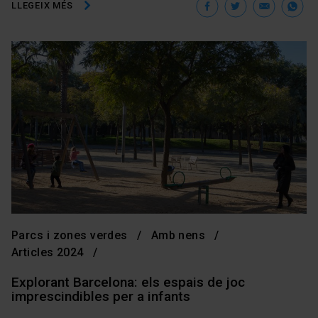
Facebook
Twitter
Ema
W
LLEGEIX MÉS
Parcs i zones verdes
Amb nens
Articles 2024
Explorant Barcelona: els espais de joc
imprescindibles per a infants