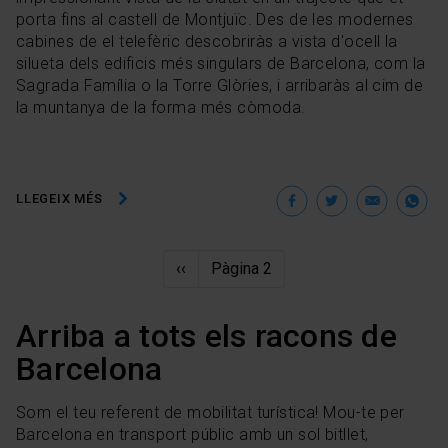
pots començar a navegar-hi. Només pots consultar la
porta fins al castell de Montjuïc. Des de les modernes
nostra
Política de cookies
.
cabines de el telefèric descobriràs a vista d'ocell la
En qualsevol moment de la navegació en aquest web,
silueta dels edificis més singulars de Barcelona, com la
pots modificar la teva selecció de cookies anant a l’opció
Sagrada Família o la Torre Glòries, i arribaràs al cim de
“Gestor de cookies”, que trobaràs al menú de la part
la muntanya de la forma més còmoda.
inferior del web.
Facebook
Twitter
Ema
W
LLEGEIX MÉS
Paginació
Pàgina
‹‹
Pàgina 2
anterior
Arriba a tots els racons de
Barcelona
Som el teu referent de mobilitat turística! Mou-te per
Barcelona en transport públic amb un sol bitllet,