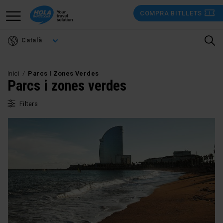
Vés
COMPRA BITLLETS
al
contingut
Català
Inici
Parcs I Zones Verdes
Parcs i zones verdes
Filters