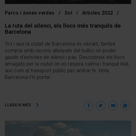
Parcs i zones verdes
Sol
Articles 2022
La ruta del silenci, els llocs més tranquils de
Barcelona
Tot i que la ciutat de Barcelona és vibrant, també
compta amb racons allunyats del bullici on poder
gaudir d'estones de silenci i pau. Descobreix els llocs
amagats per la ciutat on es respira calma i tranquil·litat,
així com el transport públic per arribar-hi. Hola
Barcelona t'hi porta!
Facebook
Twitter
Ema
W
LLEGEIX MÉS