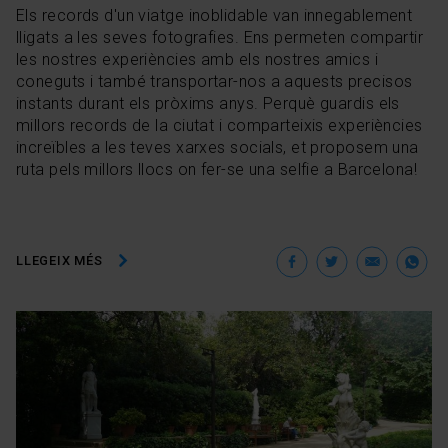
Els records d'un viatge inoblidable van innegablement
lligats a les seves fotografies. Ens permeten compartir
les nostres experiències amb els nostres amics i
coneguts i també transportar-nos a aquests precisos
instants durant els pròxims anys. Perquè guardis els
millors records de la ciutat i comparteixis experiències
increïbles a les teves xarxes socials, et proposem una
ruta pels millors llocs on fer-se una selfie a Barcelona!
Facebook
Twitter
Ema
W
LLEGEIX MÉS