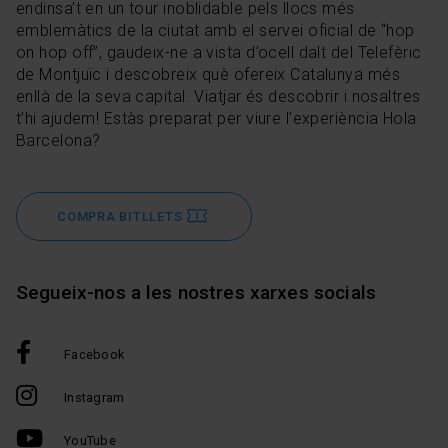
endinsa’t en un tour inoblidable pels llocs més
emblemàtics de la ciutat amb el servei oficial de “hop
on hop off”, gaudeix-ne a vista d’ocell dalt del Telefèric
de Montjuïc i descobreix què ofereix Catalunya més
enllà de la seva capital. Viatjar és descobrir i nosaltres
t’hi ajudem! Estàs preparat per viure l’experiència Hola
Barcelona?
COMPRA BITLLETS
Segueix-nos a les nostres xarxes socials
Facebook
Instagram
YouTube