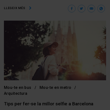
Facebook
Twitter
Ema
W
LLEGEIX MÉS
Mou-te en bus
Mou-te en metro
Arquitectura
Tips per fer-se la millor selfie a Barcelona