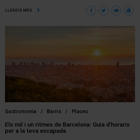
Facebook
Twitter
Ema
W
LLEGEIX MÉS
Gastronomia
Barris
Places
Els mil i un ritmes de Barcelona: Guia d'horaris
per a la teva escapada