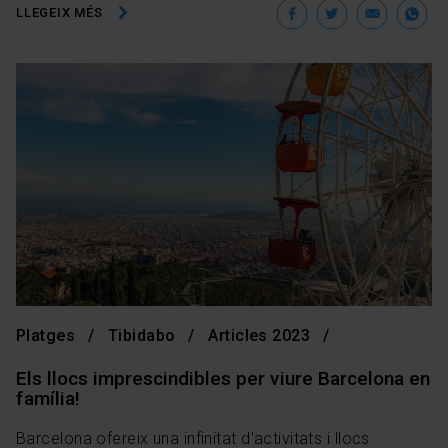
Facebook
Twitter
Ema
W
LLEGEIX MÉS
Platges
Tibidabo
Articles 2023
Els llocs imprescindibles per viure Barcelona en
família!
Barcelona ofereix una infinitat d'activitats i llocs