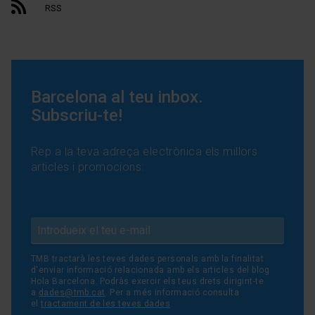
RSS
Barcelona al teu inbox.
Subscriu-te!
Rep a la teva adreça electrònica els millors
articles i promocions:
TMB tractarà les teves dades personals amb la finalitat
d'enviar informació relacionada amb els articles del blog
Hola Barcelona. Podràs exercir els teus drets dirigint-te
a
dades@tmb.cat
. Per a més informació consulta
el
tractament de les teves dades
.