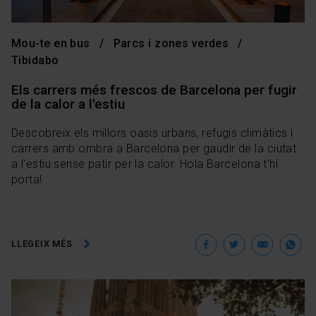
Mou-te en bus
Parcs i zones verdes
Tibidabo
Els carrers més frescos de Barcelona per fugir
de la calor a l'estiu
Descobreix els millors oasis urbans, refugis climàtics i
carrers amb ombra a Barcelona per gaudir de la ciutat
a l'estiu sense patir per la calor. Hola Barcelona t'hi
porta!
Facebook
Twitter
Ema
W
LLEGEIX MÉS