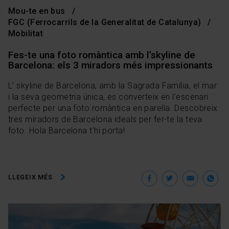
Mou-te en bus
FGC (Ferrocarrils de la Generalitat de Catalunya)
Mobilitat
Fes-te una foto romàntica amb l’skyline de
Barcelona: els 3 miradors més impressionants
L’ skyline de Barcelona, amb la Sagrada Família, el mar
i la seva geometria única, es converteix en l’escenari
perfecte per una foto romàntica en parella. Descobreix
tres miradors de Barcelona ideals per fer-te la teva
foto. Hola Barcelona t'hi porta!
Facebook
Twitter
Ema
W
LLEGEIX MÉS