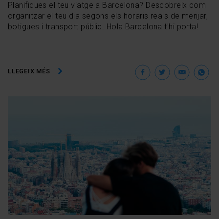
Planifiques el teu viatge a Barcelona? Descobreix com
organitzar el teu dia segons els horaris reals de menjar,
botigues i transport públic. Hola Barcelona t'hi porta!
Facebook
Twitter
Ema
W
LLEGEIX MÉS