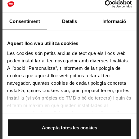
Facebook
Twitter
Ema
W
LLEGEIX MÉS
Consentiment
Detalls
Informació
Aquest lloc web utilitza cookies
Les cookies són petits arxius de text que els llocs web
poden instal·lar al teu navegador amb diverses finalitats.
A l’opció “Personalitza”, t’informem de la tipologia de
cookies que aquest lloc web pot instal·lar al teu
navegador, quantes cookies de cada tipologia concreta
instal·la, quines cookies són, quin propòsit tenen, qui les
instal·la (si són pròpies de TMB o bé de tercers) i quin és
el termini màxim en què queden instal·lades al
navegador. Si el panell de cookies mostra (0), significa
Mobilitat
Parcs i zones verdes
Platges
que no instal·la cap cookie d’aquesta tipologia.
Barcelona, una ciutat per respirar
Si tries l’opció “Accepta totes les cookies”, permets que
Accepta totes les cookies
totes aquestes cookies s’instal·lin al teu navegador.
Tant si ets de fred com de calor, caminar i contemplar