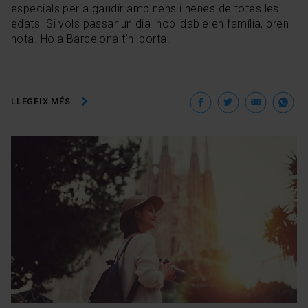
especials per a gaudir amb nens i nenes de totes les
edats. Si vols passar un dia inoblidable en família, pren
nota. Hola Barcelona t’hi porta!
Facebook
Twitter
Ema
W
LLEGEIX MÉS