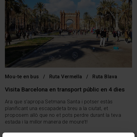
Mou-te en bus
Ruta Vermella
Ruta Blava
Visita Barcelona en transport públic en 4 dies
Ara que s’apropa Setmana Santa i potser estàs
planificant una escapadeta breu a la ciutat, et
proposem allò que no et pots perdre durant la teva
estada i la millor manera de moure’t!