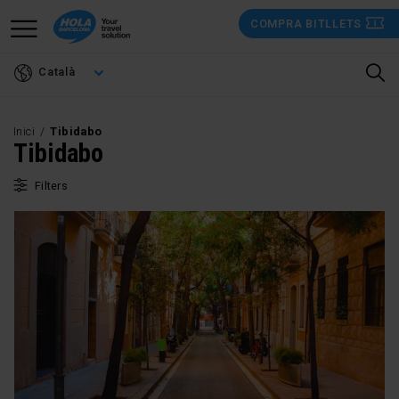
Vés
COMPRA BITLLETS
al
contingut
Català
Inici
Tibidabo
Tibidabo
Filters