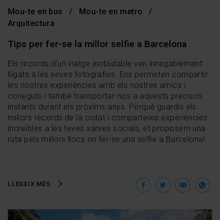
Mou-te en bus
Mou-te en metro
Arquitectura
Tips per fer-se la millor selfie a Barcelona
Els records d'un viatge inoblidable van innegablement
lligats a les seves fotografies. Ens permeten compartir
les nostres experiències amb els nostres amics i
coneguts i també transportar-nos a aquests precisos
instants durant els pròxims anys. Perquè guardis els
millors records de la ciutat i comparteixis experiències
increïbles a les teves xarxes socials, et proposem una
ruta pels millors llocs on fer-se una selfie a Barcelona!
Facebook
Twitter
Ema
W
LLEGEIX MÉS