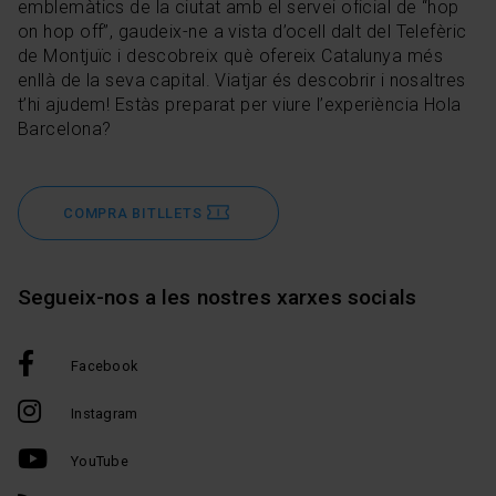
emblemàtics de la ciutat amb el servei oficial de “hop
on hop off”, gaudeix-ne a vista d’ocell dalt del Telefèric
de Montjuïc i descobreix què ofereix Catalunya més
enllà de la seva capital. Viatjar és descobrir i nosaltres
t’hi ajudem! Estàs preparat per viure l’experiència Hola
Barcelona?
COMPRA BITLLETS
Segueix-nos a les nostres xarxes socials
Facebook
Instagram
YouTube