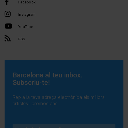
Facebook
Instagram
YouTube
RSS
Barcelona al teu inbox.
Subscriu-te!
Rep a la teva adreça electrònica els millors
articles i promocions: