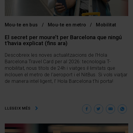
Mou-te en bus
Mou-te en metro
Mobilitat
El secret per moure’t per Barcelona que ningú
t'havia explicat (fins ara)
Descobreix les noves actualitzacions de l'Hola
Barcelona Travel Card per al 2026: tecnologia T-
mobilitat, nous títols de 24h i viatges il·limitats que
inclouen el metro de l'aeroport i el NitBus. Si vols viatjar
de manera intel·ligent, l’ Hola Barcelona t'hi porta!
Facebook
Twitter
Ema
W
LLEGEIX MÉS