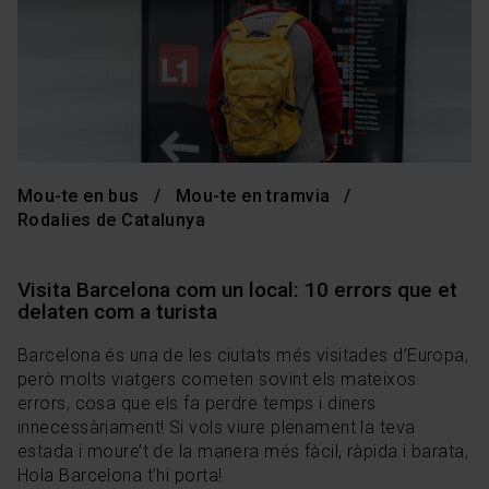
Mou-te en bus
Mou-te en tramvia
Rodalies de Catalunya
Visita Barcelona com un local: 10 errors que et
delaten com a turista
Barcelona és una de les ciutats més visitades d’Europa,
però molts viatgers cometen sovint els mateixos
errors, cosa que els fa perdre temps i diners
innecessàriament! Si vols viure plenament la teva
estada i moure’t de la manera més fàcil, ràpida i barata,
Hola Barcelona t’hi porta!