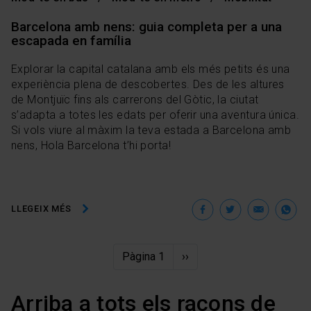
nostra
Política de cookies
.
En qualsevol moment de la navegació en aquest web,
Barcelona amb nens: guia completa per a una
pots modificar la teva selecció de cookies anant a l’opció
escapada en família
“Gestor de cookies”, que trobaràs al menú de la part
inferior del web.
Explorar la capital catalana amb els més petits és una
experiència plena de descobertes. Des de les altures
de Montjuïc fins als carrerons del Gòtic, la ciutat
s’adapta a totes les edats per oferir una aventura única.
Si vols viure al màxim la teva estada a Barcelona amb
nens, Hola Barcelona t’hi porta!
Facebook
Twitter
Ema
W
LLEGEIX MÉS
Paginació
Pàgina 1
Pàgina
››
següent
Arriba a tots els racons de