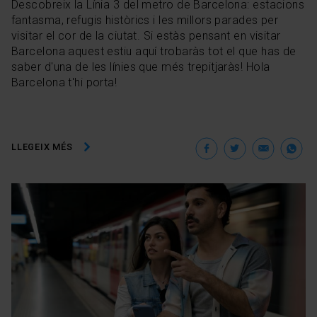
Descobreix la Línia 3 del metro de Barcelona: estacions
fantasma, refugis històrics i les millors parades per
visitar el cor de la ciutat. Si estàs pensant en visitar
Barcelona aquest estiu aquí trobaràs tot el que has de
saber d'una de les línies que més trepitjaràs! Hola
Barcelona t'hi porta!
Facebook
Twitter
Ema
W
LLEGEIX MÉS