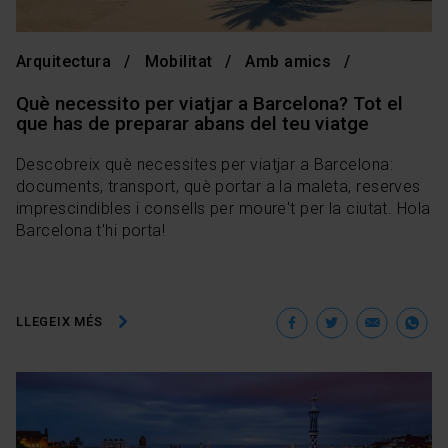
Arquitectura
Mobilitat
Amb amics
Què necessito per viatjar a Barcelona? Tot el
que has de preparar abans del teu viatge
Descobreix què necessites per viatjar a Barcelona:
documents, transport, què portar a la maleta, reserves
imprescindibles i consells per moure't per la ciutat. Hola
Barcelona t'hi porta!
Facebook
Twitter
Ema
W
LLEGEIX MÉS