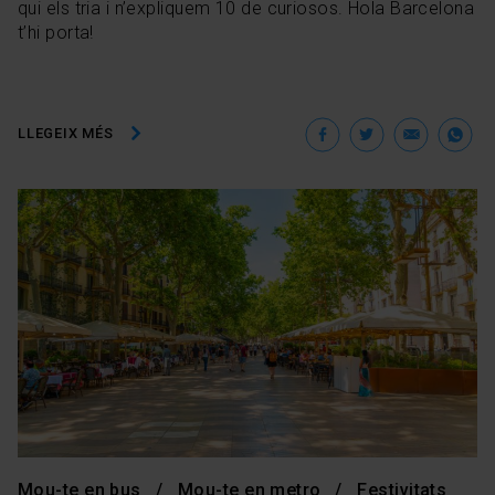
qui els tria i n’expliquem 10 de curiosos. Hola Barcelona
t’hi porta!
Facebook
Twitter
Ema
W
LLEGEIX MÉS
Mou-te en bus
Mou-te en metro
Festivitats