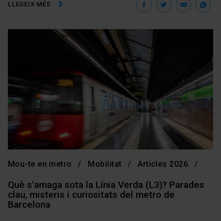
Facebook
Twitter
Ema
W
LLEGEIX MÉS
Mou-te en metro
Mobilitat
Articles 2026
Què s'amaga sota la Línia Verda (L3)? Parades
clau, misteris i curiositats del metro de
Barcelona