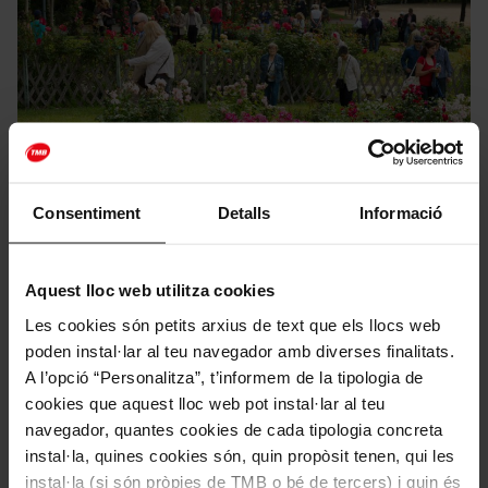
Consentiment
Detalls
Informació
Mou-te en bus
Mou-te en metro
Funicular de Montjuïc
Aquest lloc web utilitza cookies
Barcelona a la primavera: 6 jardins i llocs
Les cookies són petits arxius de text que els llocs web
secrets que t'enamoraran
poden instal·lar al teu navegador amb diverses finalitats.
Barcelona és un món en si mateixa, una explosió
A l’opció “Personalitza”, t’informem de la tipologia de
d'experiències que es multiplica amb l'arribada del bon
cookies que aquest lloc web pot instal·lar al teu
temps. La ciutat es transforma: les terrasses s'omplen i
navegador, quantes cookies de cada tipologia concreta
els parcs es converteixen en el millor escenari per a
instal·la, quines cookies són, quin propòsit tenen, qui les
una escapada. Si vols descobrir el millor de Barcelona
instal·la (si són pròpies de TMB o bé de tercers) i quin és