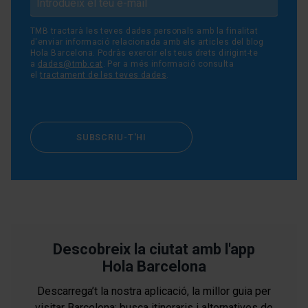
TMB tractarà les teves dades personals amb la finalitat
d'enviar informació relacionada amb els articles del blog
Hola Barcelona. Podràs exercir els teus drets dirigint-te
a
dades@tmb.cat
. Per a més informació consulta
el
tractament de les teves dades
.
SUBSCRIU-T'HI
Descobreix la ciutat amb l'app
Hola Barcelona
Descarrega’t la nostra aplicació, la millor guia per
visitar Barcelona: busca itineraris i alternatives de