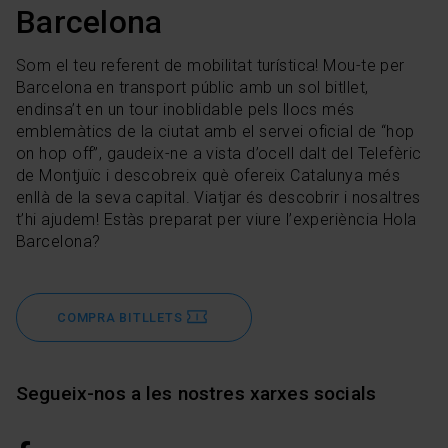
Barcelona
Som el teu referent de mobilitat turística! Mou-te per
Barcelona en transport públic amb un sol bitllet,
endinsa’t en un tour inoblidable pels llocs més
emblemàtics de la ciutat amb el servei oficial de “hop
on hop off”, gaudeix-ne a vista d’ocell dalt del Telefèric
de Montjuïc i descobreix què ofereix Catalunya més
enllà de la seva capital. Viatjar és descobrir i nosaltres
t’hi ajudem! Estàs preparat per viure l’experiència Hola
Barcelona?
COMPRA BITLLETS
Segueix-nos a les nostres xarxes socials