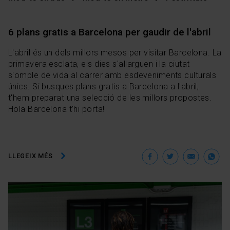
6 plans gratis a Barcelona per gaudir de l'abril
L'abril és un dels millors mesos per visitar Barcelona. La
primavera esclata, els dies s'allarguen i la ciutat
s'omple de vida al carrer amb esdeveniments culturals
únics. Si busques plans gratis a Barcelona a l'abril,
t'hem preparat una selecció de les millors propostes.
Hola Barcelona t’hi porta!
Facebook
Twitter
Ema
W
LLEGEIX MÉS