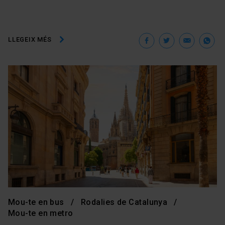
Facebook
Twitter
Ema
W
LLEGEIX MÉS
Mou-te en bus
Rodalies de Catalunya
Mou-te en metro