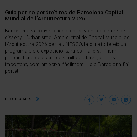
Guia per no perdre’t res de Barcelona Capital
Mundial de l’Arquitectura 2026
Barcelona es converteix aquest any en l’epicentre del
disseny i l’urbanisme. Amb el títol de Capital Mundial de
l’Arquitectura 2026 per la UNESCO, la ciutat ofereix un
programa ple d’exposicions, rutes i tallers. T’hem
preparat una selecció dels millors plans i, el més
important, com arribar-hi fàcilment. Hola Barcelona t’hi
porta!
Facebook
Twitter
Ema
W
LLEGEIX MÉS