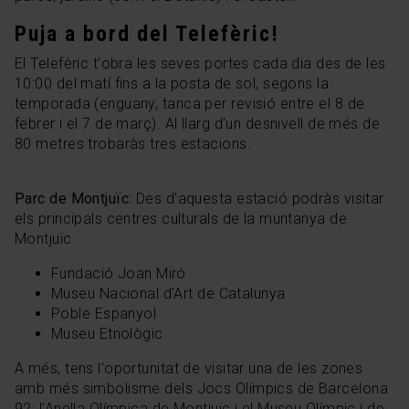
Puja a bord del Telefèric!
El Telefèric t'obra les seves portes cada dia des de les
10:00 del matí fins a la posta de sol, segons la
temporada (enguany, tanca per revisió entre el 8 de
febrer i el 7 de març). Al llarg d'un desnivell de més de
80 metres trobaràs tres estacions:
Parc de Montjuïc:
Des d'aquesta estació podràs visitar
els principals centres culturals de la muntanya de
Montjuïc
Fundació Joan Miró
Museu Nacional d'Art de Catalunya
Poble Espanyol
Museu Etnològic
A més, tens l'oportunitat de visitar una de les zones
amb més simbolisme dels Jocs Olímpics de Barcelona
92: l'Anella Olímpica de Montjuïc i el Museu Olímpic i de