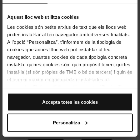
Aquest lloc web utilitza cookies
Les cookies són petits arxius de text que els llocs web
poden instal·lar al teu navegador amb diverses finalitats.
A l’opció “Personalitza”, t’informem de la tipologia de
cookies que aquest lloc web pot instal·lar al teu
navegador, quantes cookies de cada tipologia concreta
instal·la, quines cookies són, quin propòsit tenen, qui les
instal·la (si són pròpies de TMB o bé de tercers) i quin és
el termini màxim en què queden instal·lades al
navegador. Si el panell de cookies mostra (0), significa
que no instal·la cap cookie d’aquesta tipologia.
Modern i comfortable. No t’ho perdis! / Foto: TMB
Si tries l’opció “Accepta totes les cookies”, permets que
Accepta totes les cookies
totes aquestes cookies s’instal·lin al teu navegador.
El selector que es troba a la dreta de cada tipologia de
Tags
Personalitza
cookies permet indicar si vols que s’instal·lin o no les
cookies d’aquella classe.
Un cop hagis marcat les teves preferències, has de fer