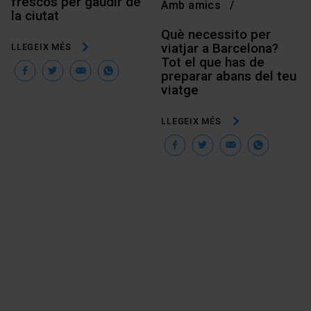
frescos per gaudir de
Amb amics
la ciutat
Què necessito per
viatjar a Barcelona?
LLEGEIX MÉS
Tot el que has de
Facebook
Twitter
Email
WhatsApp
preparar abans del teu
viatge
LLEGEIX MÉS
Facebook
Twitter
Email
Wha