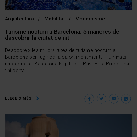
Arquitectura
Mobilitat
Modernisme
Turisme nocturn a Barcelona: 5 maneres de
descobrir la ciutat de nit
Descobreix les millors rutes de turisme nocturn a
Barcelona per fugir de la calor: monuments il·luminats,
miradors i el Barcelona Night Tour Bus. Hola Barcelona
t'hi porta!
Facebook
Twitter
Ema
W
LLEGEIX MÉS