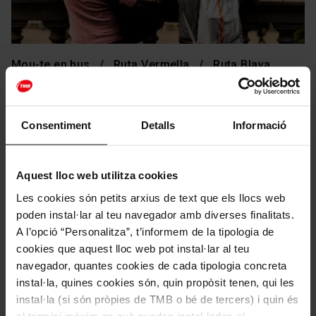
Mou-te en bus
Ruta Vermella
Ruta Blava
Barcelona per a joves
Barcelona és una ciutat per a tots els públics. Parelles,
Consentiment
Detalls
Informació
famílies, grups d'amics i, per descomptat, també joves.
Amb una àmplia oferta d'oci nocturn i diürn, la ciutat
sempre té alguna cosa a oferir-te.
Aquest lloc web utilitza cookies
Les cookies són petits arxius de text que els llocs web
poden instal·lar al teu navegador amb diverses finalitats.
Facebook
Twitter
Ema
W
A l’opció “Personalitza”, t’informem de la tipologia de
LLEGEIX MÉS
cookies que aquest lloc web pot instal·lar al teu
navegador, quantes cookies de cada tipologia concreta
instal·la, quines cookies són, quin propòsit tenen, qui les
instal·la (si són pròpies de TMB o bé de tercers) i quin és
el termini màxim en què queden instal·lades al