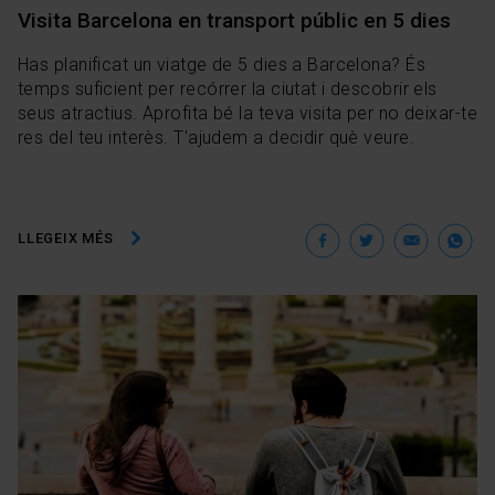
Visita Barcelona en transport públic en 5 dies
Has planificat un viatge de 5 dies a Barcelona? És
temps suficient per recórrer la ciutat i descobrir els
seus atractius. Aprofita bé la teva visita per no deixar-te
res del teu interès. T'ajudem a decidir què veure.
Facebook
Twitter
Ema
W
LLEGEIX MÉS