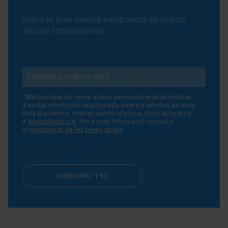
Rep a la teva adreça electrònica els millors
articles i promocions:
TMB tractarà les teves dades personals amb la finalitat
d'enviar informació relacionada amb els articles del blog
Hola Barcelona. Podràs exercir els teus drets dirigint-te
a
dades@tmb.cat
. Per a més informació consulta
el
tractament de les teves dades
.
SUBSCRIU-T'HI