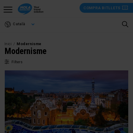
Vés
COMPRA BITLLETS
al
contingut
Català
Inici
Modernisme
Modernisme
Filters