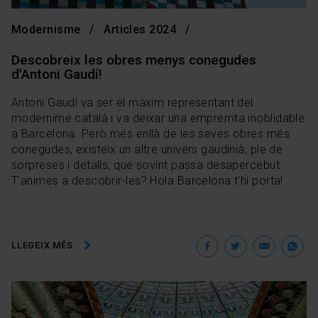
Modernisme
Articles 2024
Descobreix les obres menys conegudes
d'Antoni Gaudí!
Antoni Gaudí va ser el màxim representant del
modernime català i va deixar una empremta inoblidable
a Barcelona. Però més enllà de les seves obres més
conegudes, existeix un altre univers gaudinià, ple de
sorpreses i detalls, que sovint passa desapercebut.
T'animes a descobrir-les? Hola Barcelona t'hi porta!
Facebook
Twitter
Ema
W
LLEGEIX MÉS