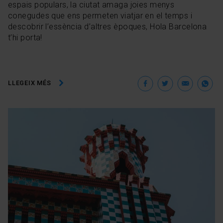
espais populars, la ciutat amaga joies menys
conegudes que ens permeten viatjar en el temps i
descobrir l’essència d’altres èpoques, Hola Barcelona
t’hi porta!
Facebook
Twitter
Ema
W
LLEGEIX MÉS