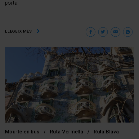
porta!
Facebook
Twitter
Ema
W
LLEGEIX MÉS
Mou-te en bus
Ruta Vermella
Ruta Blava