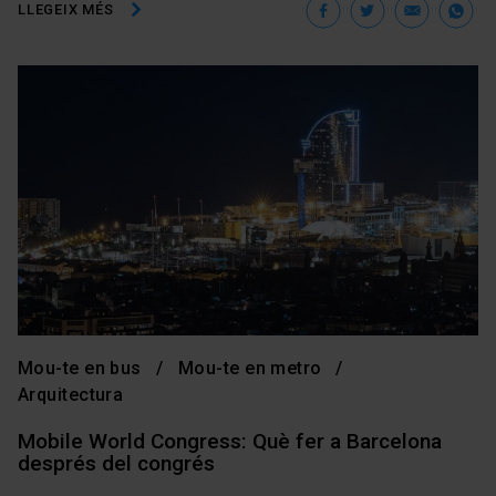
Facebook
Twitter
Ema
W
LLEGEIX MÉS
Mou-te en bus
Mou-te en metro
Arquitectura
Mobile World Congress: Què fer a Barcelona
després del congrés