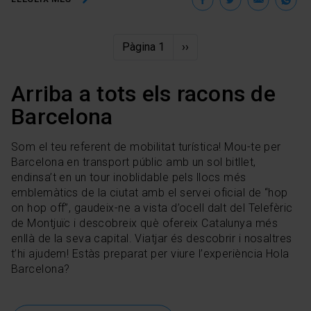
En qualsevol moment de la navegació en aquest web,
pots modificar la teva selecció de cookies anant a l’opció
“Gestor de cookies”, que trobaràs al menú de la part
Paginació
Pàgina 1
Pàgina
››
inferior del web.
següent
Arriba a tots els racons de
Barcelona
Som el teu referent de mobilitat turística! Mou-te per
Barcelona en transport públic amb un sol bitllet,
endinsa’t en un tour inoblidable pels llocs més
emblemàtics de la ciutat amb el servei oficial de “hop
on hop off”, gaudeix-ne a vista d’ocell dalt del Telefèric
de Montjuïc i descobreix què ofereix Catalunya més
enllà de la seva capital. Viatjar és descobrir i nosaltres
t’hi ajudem! Estàs preparat per viure l’experiència Hola
Barcelona?