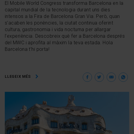
El Mobile World Congress transforma Barcelona en la
capital mundial de la tecnologia durant uns dies
intensos a la Fira de Barcelona Gran Via. Però, quan
s’acaben les ponències, la ciutat continua oferint
cultura, gastronomia i vida nocturna per allargar
l’experiència. Descobreix què fer a Barcelona després
del MWC i aprofita al màxim la teva estada. Hola
Barcelona t’hi porta!
Facebook
Twitter
Ema
W
LLEGEIX MÉS