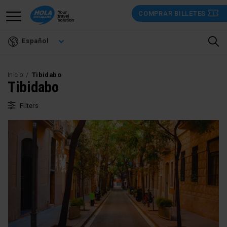
Pasar
COMPRAR BILLETES
al
contenido
Español
principal
Inicio
Tibidabo
Tibidabo
Filters