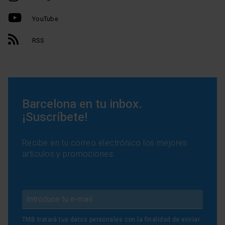
YouTube
RSS
Barcelona en tu inbox.
¡Suscríbete!
Recibe en tu correo electrónico los mejores
artículos y promociones:
TMB tratará tus datos personales con la finalidad de enviar