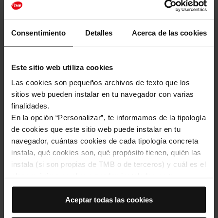
Facebook
Twitter
Ema
W
LEER MÁS
Consentimiento
Detalles
Acerca de las cookies
Este sitio web utiliza cookies
Las cookies son pequeños archivos de texto que los
sitios web pueden instalar en tu navegador con varias
finalidades.
En la opción “Personalizar”, te informamos de la tipología
de cookies que este sitio web puede instalar en tu
navegador, cuántas cookies de cada tipología concreta
instala, qué cookies son, qué propósito tienen, quién las
instala (si son propias de TMB o de terceros) y cuál es el
plazo máximo en el que quedan instaladas en tu
navegador. Si el panel de cookies muestra (0), significa
Movilidad
Parques y zonas verdes
Playas
que no instala ninguna cookie de esta tipología.
Aceptar todas las cookies
Si eliges la opción “Aceptar todas las cookies”, permites