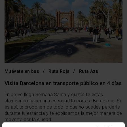
Muévete en bus
Ruta Roja
Ruta Azul
Visita Barcelona en transporte público en 4 días
En breve llega Semana Santa y quizás te estás
planteando hacer una escapadita corta a Barcelona. Si
es así, te proponemos todo lo que no puedes perderte
durante tu estancia y te explicamos la mejor manera de
moverte por la ciudad.