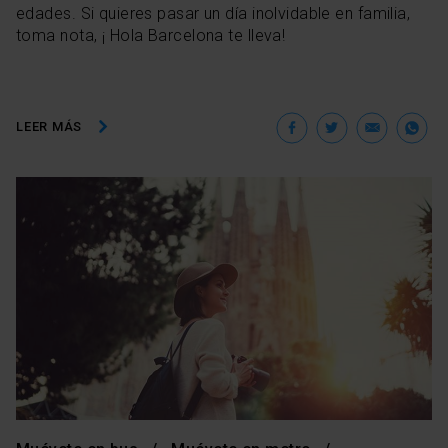
edades. Si quieres pasar un día inolvidable en familia,
toma nota, ¡ Hola Barcelona te lleva!
Facebook
Twitter
Ema
W
LEER MÁS