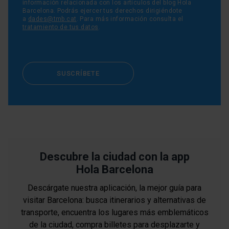
información relacionada con los artículos del blog Hola
Barcelona. Podrás ejercer tus derechos dirigiéndote
a
dades@tmb.cat
. Para más información consulta el
tratamiento de tus datos
.
SUSCRÍBETE
Descubre la ciudad con la app
Hola Barcelona
Descárgate nuestra aplicación, la mejor guía para
visitar Barcelona: busca itinerarios y alternativas de
transporte, encuentra los lugares más emblemáticos
de la ciudad, compra billetes para desplazarte y