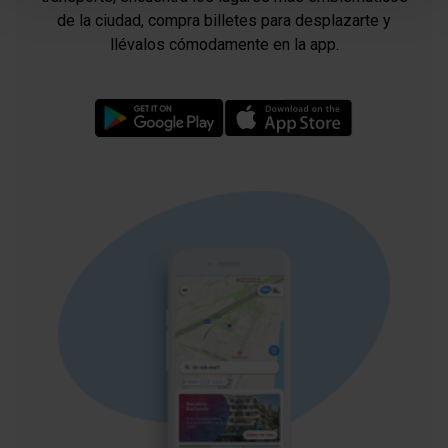
de la ciudad, compra billetes para desplazarte y
solo las cookies de la tipología que hayas seleccionado
llévalos cómodamente en la app.
previamente. Te sugerimos que selecciones las cookies
de personalización, porque permiten recordar tus
opciones de navegación (como el idioma) y mejoran tu
experiencia de usuario.
Las cookies necesarias son imprescindibles para el
funcionamiento de la web y, por tanto, si no las aceptas,
no puedes empezar a navegar. Solo puedes consultar
nuestra
Política de cookies
.
En cualquier momento de la navegación en esta web,
podrás modificar tu selección de cookies seleccionando
la opción “Gestor de cookies”, que encontrarás en el
menú de la parte inferior de la web.