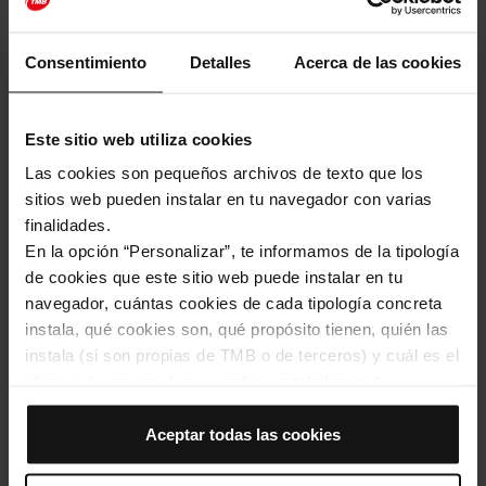
Consentimiento
Detalles
Acerca de las cookies
TMB tratará tus datos personales con la finalidad de enviar
información relacionada con los artículos del blog Hola
Barcelona. Podrás ejercer tus derechos dirigiéndote
Este sitio web utiliza cookies
a
dades@tmb.cat
. Para más información consulta el
tratamiento de tus datos
.
Las cookies son pequeños archivos de texto que los
sitios web pueden instalar en tu navegador con varias
finalidades.
En la opción “Personalizar”, te informamos de la tipología
SUSCRÍBETE
de cookies que este sitio web puede instalar en tu
navegador, cuántas cookies de cada tipología concreta
instala, qué cookies son, qué propósito tienen, quién las
instala (si son propias de TMB o de terceros) y cuál es el
plazo máximo en el que quedan instaladas en tu
navegador. Si el panel de cookies muestra (0), significa
que no instala ninguna cookie de esta tipología.
Aceptar todas las cookies
Descubre la ciudad con la app
Si eliges la opción “Aceptar todas las cookies”, permites
Hola Barcelona
que todas estas cookies se instalen en tu navegador.