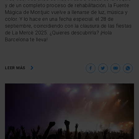
y de un completo proceso de rehabilitación, la Fuente
Mágica de Montjuïc vuelve a llenarse de luz, música y
color. Y lo hace en una fecha especial: el 28 de
septiembre, coincidiendo con la clausura de las fiestas
de La Mercè 2025. ¿Quieres descubrirla? ¡Hola
Barcelona te lleva!
Facebook
Twitter
Ema
W
LEER MÁS