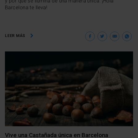
y por qué se ilumina de una manera única. ¡Hola
Barcelona te lleva!
Facebook
Twitter
Ema
W
LEER MÁS
Vive una Castañada única en Barcelona