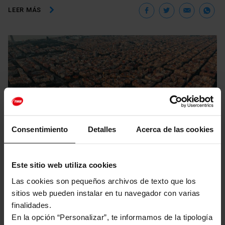
Facebook
Twitter
Ema
W
LEER MÁS
Consentimiento
Detalles
Acerca de las cookies
Este sitio web utiliza cookies
Articles 2025
Las cookies son pequeños archivos de texto que los
Memoria histórica y refugios antiaéreos de
sitios web pueden instalar en tu navegador con varias
Barcelona
finalidades.
En la opción “Personalizar”, te informamos de la tipología
Barcelona esconde, bajo tierra, las cicatrices de una