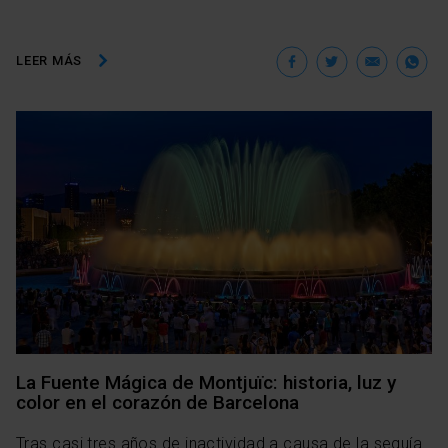
Facebook
Twitter
Ema
W
LEER MÁS
La Fuente Mágica de Montjuïc: historia, luz y
color en el corazón de Barcelona
Tras casi tres años de inactividad a causa de la sequía