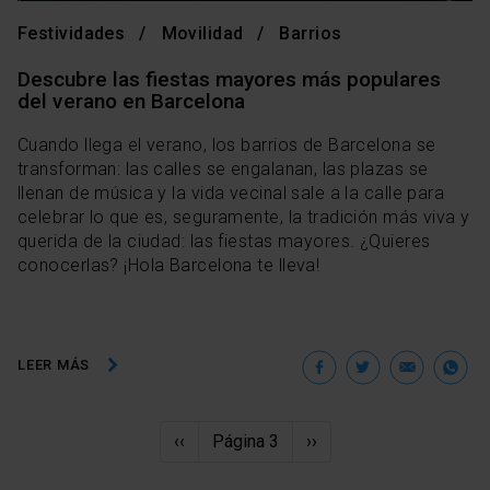
Las cookies necesarias son imprescindibles para el
Festividades
Movilidad
Barrios
funcionamiento de la web y, por tanto, si no las aceptas,
no puedes empezar a navegar. Solo puedes consultar
Descubre las fiestas mayores más populares
nuestra
Política de cookies
.
del verano en Barcelona
En cualquier momento de la navegación en esta web,
Cuando llega el verano, los barrios de Barcelona se
podrás modificar tu selección de cookies seleccionando
transforman: las calles se engalanan, las plazas se
la opción “Gestor de cookies”, que encontrarás en el
llenan de música y la vida vecinal sale a la calle para
menú de la parte inferior de la web.
celebrar lo que es, seguramente, la tradición más viva y
querida de la ciudad: las fiestas mayores. ¿Quieres
conocerlas? ¡Hola Barcelona te lleva!
Facebook
Twitter
Ema
W
LEER MÁS
Paginación
Página
‹‹
Página 3
Siguiente
››
anterior
página