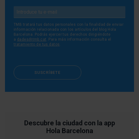
TMB tratará tus datos personales con la finalidad de enviar
información relacionada con los artículos del blog Hola
Barcelona. Podrás ejercer tus derechos dirigiéndote
a
dades@tmb.cat
. Para más información consulta el
tratamiento de tus datos
.
SUSCRÍBETE
Descubre la ciudad con la app
Hola Barcelona