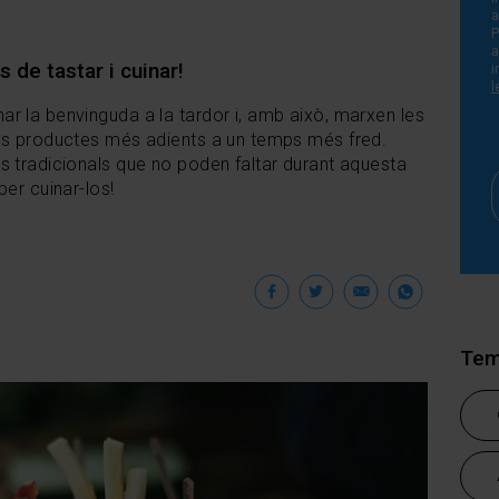
a
P
 de tastar i cuinar!
i
l
r la benvinguda a la tardor i, amb això, marxen les
ns productes més adients a un temps més fred.
s tradicionals que no poden faltar durant aquesta
per cuinar-los!
Facebook
Twitter
Email
Wha
Tem