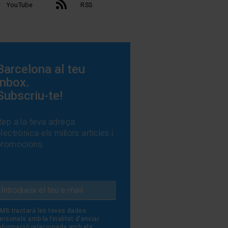
YouTube
RSS
Barcelona al teu
inbox.
Subscriu-te!
Rep a la teva adreça
lectrònica els millors articles i
promocions:
MB tractarà les teves dades
ersonals amb la finalitat d'enviar
nformació relacionada amb els