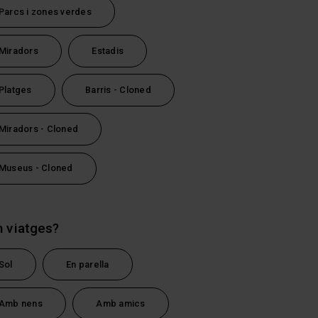
Parcs i zones verdes
Miradors
Estadis
Platges
Barris - Cloned
Miradors - Cloned
Museus - Cloned
tsApp
 viatges?
Sol
En parella
Amb nens
Amb amics