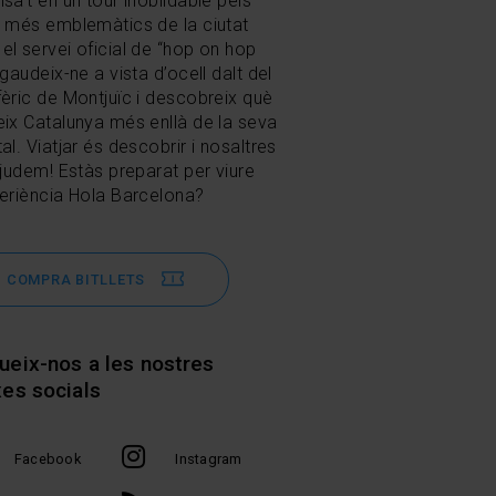
nsa’t en un tour inoblidable pels
s més emblemàtics de la ciutat
el servei oficial de “hop on hop
 gaudeix-ne a vista d’ocell dalt del
fèric de Montjuïc i descobreix què
eix Catalunya més enllà de la seva
al. Viatjar és descobrir i nosaltres
 ajudem! Estàs preparat per viure
periència Hola Barcelona?
COMPRA BITLLETS
ueix-nos a les nostres
xes socials
Facebook
Instagram
tsApp