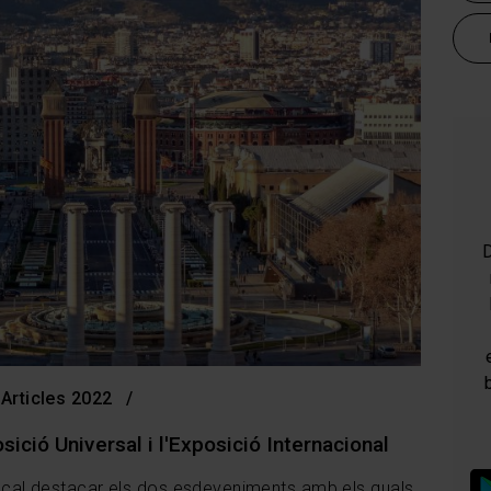
D
Articles 2022
sició Universal i l'Exposició Internacional
na cal destacar els dos esdeveniments amb els quals