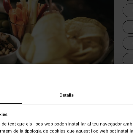
Articles 2022
Detalls
Dur
 de tot el que ha de tenir un bon aperitiu
n diversitat de tradicions. Una d'elles, i de gran
kies
guda coneguda internacionalment però amb una
 de text que els llocs web poden instal·lar al teu navegador amb d
breix la seva història i les millors zones per a
nformem de la tipologia de cookies que aquest lloc web pot instal·
a!