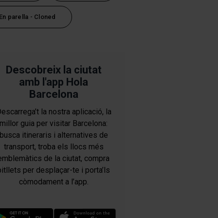
En parella - Cloned
Descobreix la ciutat
amb l'app Hola
Barcelona
escarrega’t la nostra aplicació, la
millor guia per visitar Barcelona:
busca itineraris i alternatives de
transport, troba els llocs més
emblemàtics de la ciutat, compra
bitllets per desplaçar-te i porta’ls
còmodament a l’app.