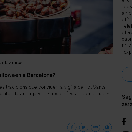
endi
lloc
amb 
off”,
Tele
ofer
capit
t’hi
l’ex
Amb amics
Halloween a Barcelona?
 tradicions que conviuen la vigília de Tot Sants.
ciutat durant aquest temps de festa i com arribar-
Seg
xar
Facebook
Twitter
Email
Wha