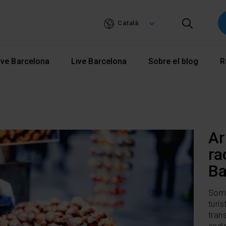
Vés
al
Català
contingut
ve Barcelona
Live Barcelona
Sobre el blog
R
Ar
ra
Ba
Som 
turí
trans