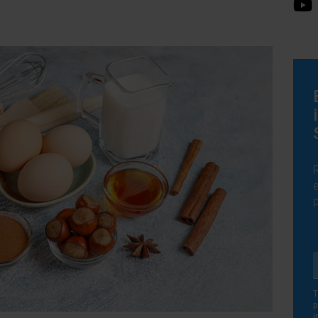
e
T
p
i