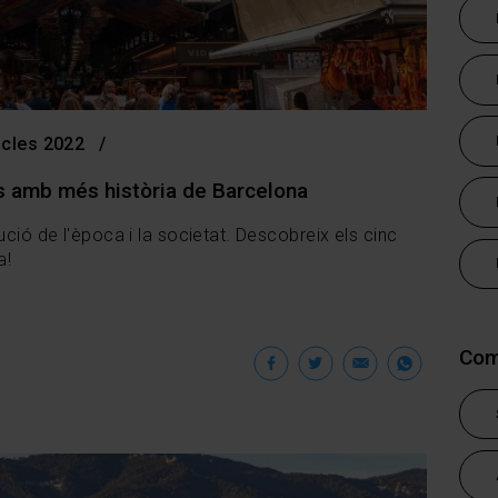
icles 2022
s amb més història de Barcelona
ució de l'època i la societat. Descobreix els cinc
a!
Facebook
Twitter
Email
Wha
Com