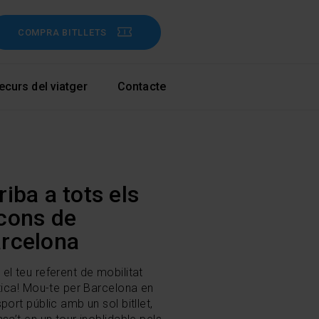
COMPRA BITLLETS
ecurs del viatger
Contacte
riba a tots els
cons de
rcelona
el teu referent de mobilitat
stica! Mou-te per Barcelona en
port públic amb un sol bitllet,