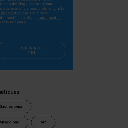
rticles del blog Hola Barcelona.
odràs exercir els teus drets dirigint-te
a
dades@tmb.cat
. Per a més
nformació consulta el
tractament de
es teves dades
.
SUBSCRIU-
T'HI
tsApp
àtiques
Gastronomia
Atraccions
Art