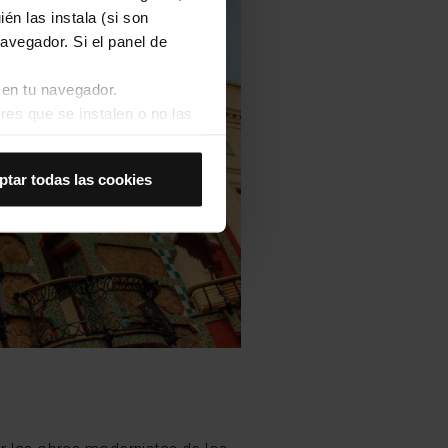
én las instala (si son
avegador. Si el panel de
 en tu navegador.
res que se instalen o no las
Así se instalarán solo las
ptar todas las cookies
las cookies de
joran tu experiencia de
 no las aceptas, no puedes
es seleccionando la opción