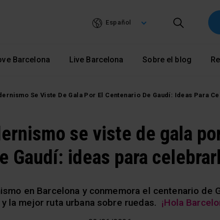
Pasar
al
Español
contenido
principal
ove Barcelona
Live Barcelona
Sobre el blog
Re
dernismo Se Viste De Gala Por El Centenario De Gaudí: Ideas Para Ce
dernismo se viste de gala por
e Gaudí: ideas para celebrar
nismo en Barcelona y conmemora el centenario de G
 y la mejor ruta urbana sobre ruedas.
¡Hola Barcelon