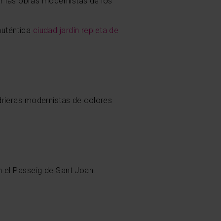
ar las obras modernistas de los
auténtica
ciudad jardín repleta de
drieras modernistas de colores
n el Passeig de Sant Joan.