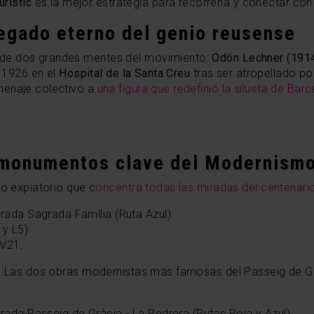
urístic
es la mejor estrategia para recorrerla y conectar con
 legado eterno del genio reusense
de dos grandes mentes del movimiento:
Ödön Lechner (1914
1926 en el
Hospital de la Santa Creu
tras ser atropellado por
menaje colectivo a
una figura que redefinió la silueta de Bar
 monumentos clave del Modernism
lo expiatorio que c
oncentra todas las miradas del centenari
ada Sagrada Família (Ruta Azul).
y L5).
 V21.
:
Las dos obras modernistas más famosas del Passeig de Gr
rada Passeig de Gràcia - La Pedrera (Rutas Roja y Azul).