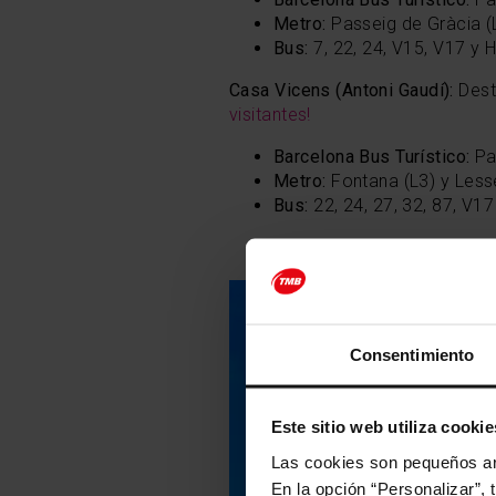
Metro:
Passeig de Gràcia (L
Bus:
7, 22, 24, V15, V17 y 
Casa Vicens (Antoni Gaudí):
Dest
visitantes!
Barcelona Bus Turístico:
Par
Metro:
Fontana (L3) y Less
Bus:
22, 24, 27, 32, 87, V17
Consentimiento
Este sitio web utiliza cookie
Las cookies son pequeños arc
En la opción “Personalizar”, 