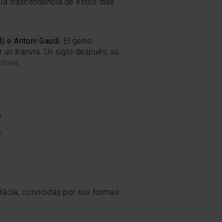
 la trascendencia de estos días.
) e Antoni Gaudí.
El genio
 un tranvía. Un siglo después, su
celona
o
o.
àcia, conocidas por sus formas