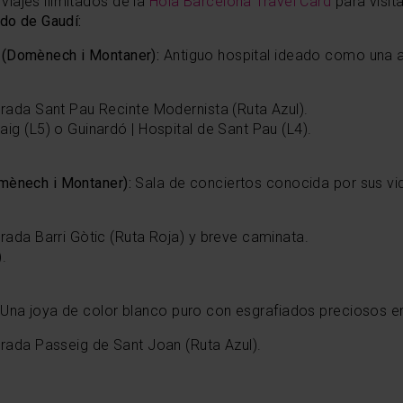
iajes ilimitados de la
Hola Barcelona Travel Card
para visit
do de Gaudí:
 (Domènech i Montaner):
Antiguo hospital ideado como una 
rada Sant Pau Recinte Modernista (Ruta Azul).
ig (L5) o Guinardó | Hospital de Sant Pau (L4).
mènech i Montaner):
Sala de conciertos conocida por sus vi
rada Barri Gòtic (Ruta Roja) y breve caminata.
.
:
Una joya de color blanco puro con esgrafiados preciosos e
rada Passeig de Sant Joan (Ruta Azul).
.