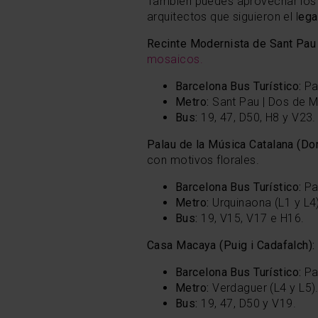
También puedes aprovechar los v
arquitectos que siguieron el l
ega
Recinte Modernista de Sant Pau
mosaicos.
Barcelona Bus Turístico:
Pa
Metro:
Sant Pau | Dos de Ma
Bus:
19, 47, D50, H8 y V23.
Palau de la Música Catalana (Do
con motivos florales.
Barcelona Bus Turístico:
Pa
Metro:
Urquinaona (L1 y L4)
Bus:
19, V15, V17 e H16.
Casa Macaya (Puig i Cadafalch)
Barcelona Bus Turístico:
Pa
Metro:
Verdaguer (L4 y L5)
Bus:
19, 47, D50 y V19.