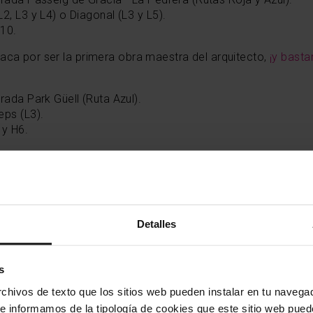
2, L3 y L4) o Diagonal (L3 y L5).
H10.
aca por ser la primera obra maestra del arquitecto,
¡y bast
ada Park Güell (Ruta Azul).
eps (L3).
 y H6.
Detalles
s
hivos de texto que los sitios web pueden instalar en tu navegad
te informamos de la tipología de cookies que este sitio web pued