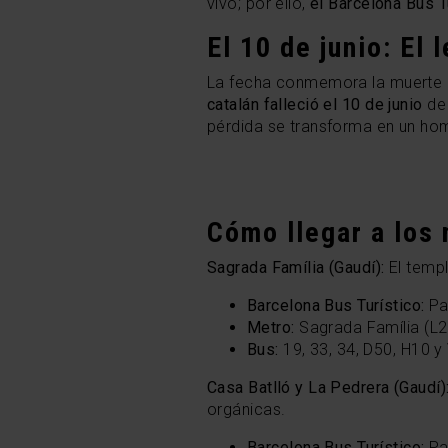
vivo; por ello,
el Barcelona Bus T
El 10 de junio: El
La fecha conmemora la muerte 
catalán falleció el 10 de junio
de 
pérdida se transforma en un ho
Cómo llegar a los
Sagrada Família (Gaudí):
El temp
Barcelona Bus Turístico:
Par
Metro:
Sagrada Família (L2 
Bus:
19, 33, 34, D50, H10 y
Casa Batlló y La Pedrera (Gaudí)
orgánicas.
Barcelona Bus Turístico:
Pa