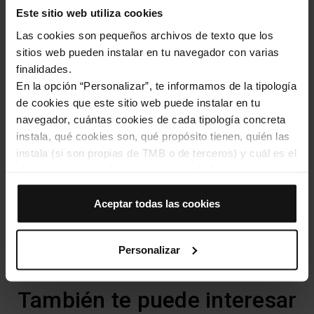
Este sitio web utiliza cookies
Tags
Las cookies son pequeños archivos de texto que los
sitios web pueden instalar en tu navegador con varias
finalidades.
Atracciones
Festividades
En la opción “Personalizar”, te informamos de la tipología
de cookies que este sitio web puede instalar en tu
Historia
navegador, cuántas cookies de cada tipología concreta
instala, qué cookies son, qué propósito tienen, quién las
Barrios
Mercados
instala (si son propias de TMB o de terceros) y cuál es el
plazo máximo en el que quedan instaladas en tu
Con amigos
Con niños
navegador. Si el panel de cookies muestra (0), significa
que no instala ninguna cookie de esta tipología.
Aceptar todas las cookies
Si eliges la opción “Aceptar todas las cookies”, permites
Artículos 2023
que todas estas cookies se instalen en tu navegador.
Personalizar
El selector que se encuentra a la derecha de cada
tipología de cookies permite indicar si quieres que se
instalen o no las cookies de esa clase.
También te puede interesar
Una vez que hayas marcado tus preferencias, debes