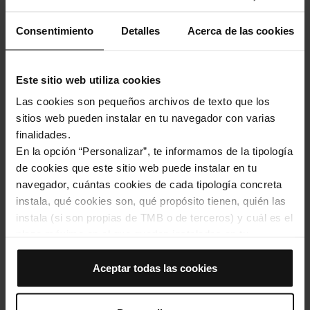
Consentimiento
Detalles
Acerca de las cookies
Este sitio web utiliza cookies
Las cookies son pequeños archivos de texto que los
sitios web pueden instalar en tu navegador con varias
Torre Vermella, geometría y color / Foto: Lluis Bazan via Unsplash
finalidades.
En la opción “Personalizar”, te informamos de la tipología
de cookies que este sitio web puede instalar en tu
4. Hotel Hesperia Tower (L’Hospitalet de
navegador, cuántas cookies de cada tipología concreta
Llobregat): futurismo a 100 metros de altura
instala, qué cookies son, qué propósito tienen, quién las
Con su cúpula superior que parece una nave espacial,
instala (si son propias de TMB o de terceros) y cuál es el
el Hesperia Tower es uno de los edificios más
plazo máximo en el que quedan instaladas en tu
espectaculares de la entrada sur de Barcelona.
navegador. Si el panel de cookies muestra (0), significa
Diseñado también por
Richard Rogers
, arquitecto del
que no instala ninguna cookie de esta tipología.
Aceptar todas las cookies
Centro Pompidou de París, combina vidrio, acero y
Si eliges la opción “Aceptar todas las cookies”, permites
grandes volúmenes en suspensión.
que todas estas cookies se instalen en tu navegador.