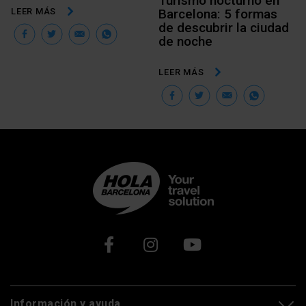
Turismo nocturno en
LEER MÁS
Barcelona: 5 formas
de descubrir la ciudad
Facebook
Twitter
Email
WhatsApp
de noche
LEER MÁS
Facebook
Twitter
Email
Wha
Xarxes socials
Información y ayuda