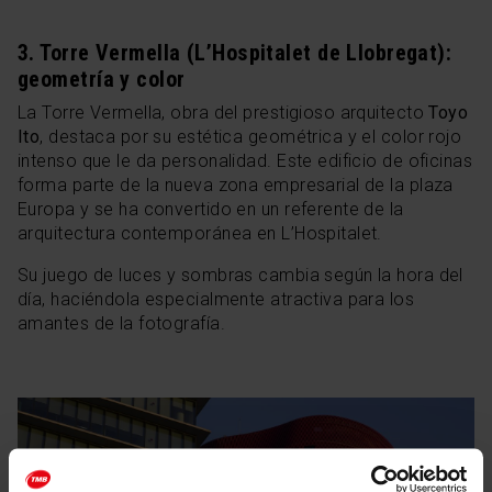
3. Torre Vermella (L’Hospitalet de Llobregat):
geometría y color
La Torre Vermella, obra del prestigioso arquitecto
Toyo
Ito
, destaca por su estética geométrica y el color rojo
intenso que le da personalidad. Este edificio de oficinas
forma parte de la nueva zona empresarial de la plaza
Europa y se ha convertido en un referente de la
arquitectura contemporánea en L’Hospitalet.
Su juego de luces y sombras cambia según la hora del
día, haciéndola especialmente atractiva para los
amantes de la fotografía.