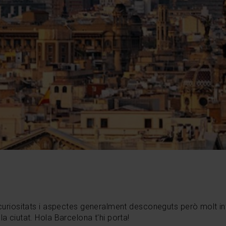
curiositats i aspectes generalment desconeguts però molt int
a ciutat. Hola Barcelona t'hi porta!