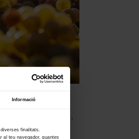
Informació
liaritats, les característiques i
iverses finalitats.
lar al teu navegador, quantes