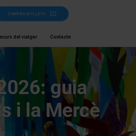
COMPRA BITLLETS
ecurs del viatger
Contacte
2026: guia
s i la Mercè