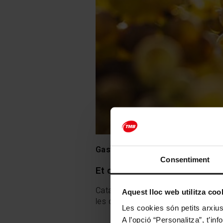
Gastronomia
Història
Am
Consentiment
Et consideres un setciències 
Catalunya és una terra de vins amb 
Aquest lloc web utilitza coo
les curiositats històriques sobre e
Les cookies són petits arxius
A l’opció “Personalitza”, t’i