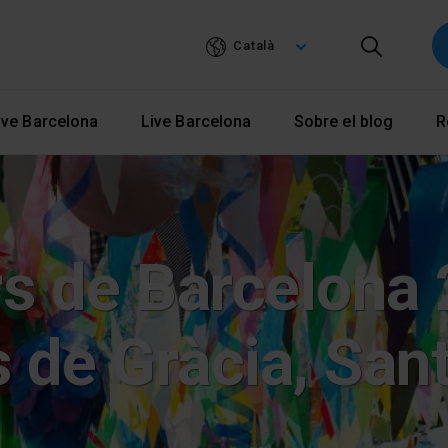
Vés
al
Català
contingut
ve Barcelona
Live Barcelona
Sobre el blog
R
s de Barcelona 
 de Gràcia, Sant