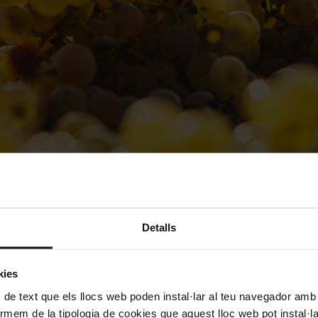
b amics
Detalls
del vi català? A veure què en saps!
molta història i tradició arrelada. Creus que coneixes les pecu
kies
l vi català? Descobreix-ne més! Hola Barcelona t'hi porta.
 de text que els llocs web poden instal·lar al teu navegador amb d
nformem de la tipologia de cookies que aquest lloc web pot instal·