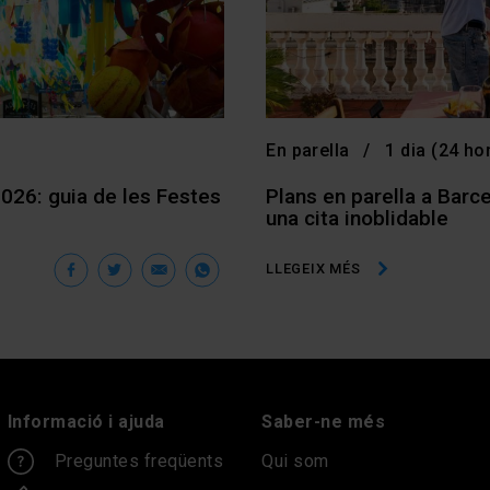
En parella
1 dia (24 ho
026: guia de les Festes
Plans en parella a Barce
una cita inoblidable
Facebook
Twitter
Email
WhatsApp
LLEGEIX MÉS
Informació i ajuda
Saber-ne més
Preguntes freqüents
Qui som