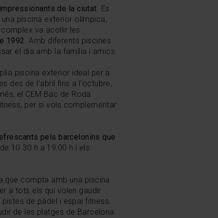
impressionants de la ciutat
. Es
una piscina exterior olímpica,
c complex va acollir
les
de 1992
.
Amb diferents piscines
sar el dia amb la família i amics.
lia piscina exterior ideal per a
s des de l'abril fins a l'octubre,
A més, el CEM Bac de Roda
fitness, per si vols complementar
refrescants pels barcelonins que
de 10.30 h a 19:00 h i els
tiva que compta amb una piscina
r a tots els qui volen gaudir
pistes de pàdel i espai fitness.
udir de les platges de Barcelona.