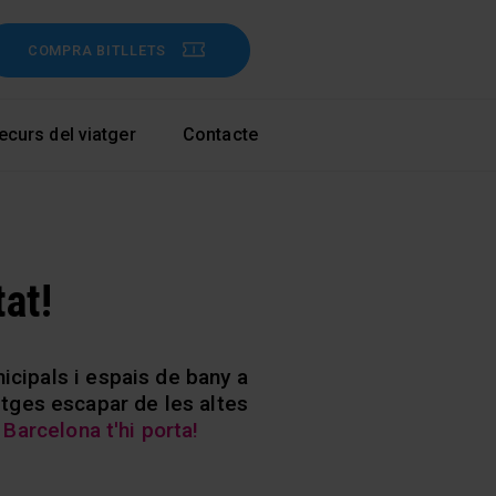
COMPRA BITLLETS
ecurs del viatger
Contacte
tat!
icipals i espais de bany a
sitges escapar de les altes
 Barcelona t'hi porta!