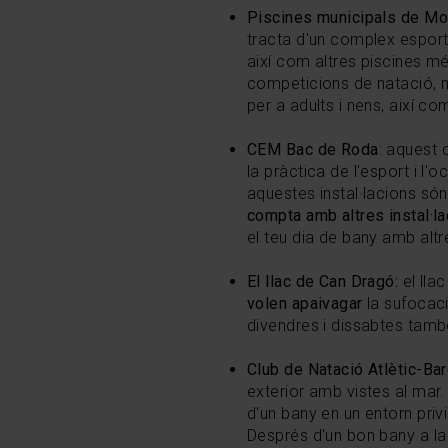
Piscines municipals de Mo
tracta d'un complex esport
així com altres piscines mé
competicions de natació, n
per a adults i nens, així co
CEM Bac de Roda
: aquest 
la pràctica de l'esport i l'o
aquestes
instal·lacions
són 
compta amb altres instal·l
el teu dia de bany amb altre
El llac de Can Dragó:
el lla
volen
apaivagar
la sufocaci
divendres i dissabtes també
Club de Natació Atlètic-Bar
exterior amb vistes al mar.
d'un bany en un entorn priv
Després d'un bon bany a la