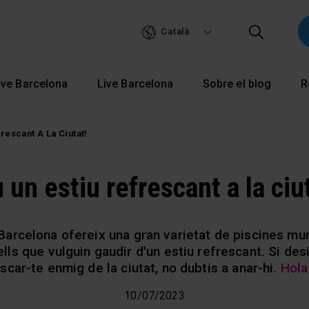
Vés
al
Català
contingut
ve Barcelona
Live Barcelona
Sobre el blog
R
frescant A La Ciutat!
 un estiu refrescant a la ciu
, Barcelona ofereix una gran varietat de piscines mun
quells que vulguin gaudir d'un estiu refrescant. Si de
scar-te enmig de la ciutat, no dubtis a anar-hi.
Hola
10/07/2023