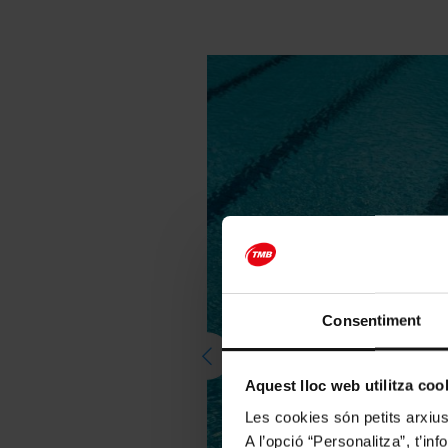
Consentiment
Aquest lloc web utilitza coo
Les cookies són petits arxius
A l’opció “Personalitza”, t’i