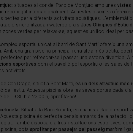
ntjuïc
: situades al cor del Parc de Montjuïc amb unes
vistes 
iu reconegut internacionalment. Aquestes piscines ofereixen 
s petites per a diferents activitats aquàtiques. L'emblemàti
atació sincronitzada i waterpolo als
Jocs Olímpics d'Estiu 
m zones verdes per relaxar-se, aquest és un lloc ideal per pas
complex esportiu ubicat al barri de Sant Martí ofereix una àmp
ci. Amb una gran piscina principal i una altra més petita, oberte
perfectes per refrescar-se i passar una estona divertida. 
acions esportives
com el pavelló poliesportiu o les sales de 
s activitats.
c de Can Dragó, situat a Sant Martí,
és un dels atractius més 
ó de l'estiu
. Aquesta piscina obre les seves portes cada dia 
 de 19:30 h a 22:00 h, aprofita-ho!
celoneta:
Situat a la Barceloneta, és una instal·lació espor
 Aquesta piscina és perfecta per als amants de la natació i pe
ilegiat. També disposa d'altres instal·lacions esportives, com 
 piscina, pots
aprofitar per passejar pel passeig marítim
i ga