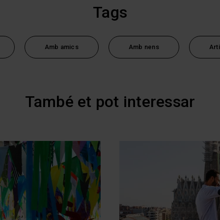
Tags
Amb amics
Amb nens
Art
També et pot interessar