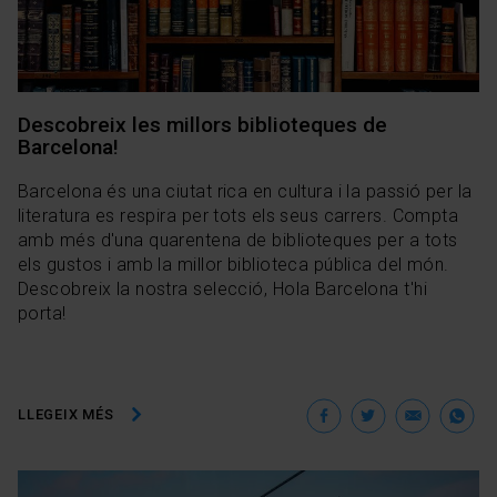
Descobreix les millors biblioteques de
Barcelona!
Barcelona és una ciutat rica en cultura i la passió per la
literatura es respira per tots els seus carrers. Compta
amb més d'una quarentena de biblioteques per a tots
els gustos i amb la millor biblioteca pública del món.
Descobreix la nostra selecció, Hola Barcelona t'hi
porta!
Facebook
Twitter
Ema
W
LLEGEIX MÉS