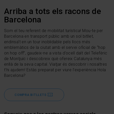
Arriba a tots els racons de
Barcelona
Som el teu referent de mobilitat turística! Mou-te per
Barcelona en transport públic amb un sol bitllet,
endinsa’t en un tour inoblidable pels llocs més
emblemàtics de la ciutat amb el servei oficial de “hop
on hop off”, gaudeix-ne a vista d’ocell dalt del Telefèric
de Montjuïc i descobreix què ofereix Catalunya més
enllà de la seva capital. Viatjar és descobrir i nosaltres
t’hi ajudem! Estàs preparat per viure l’experiència Hola
Barcelona?
COMPRA BITLLETS