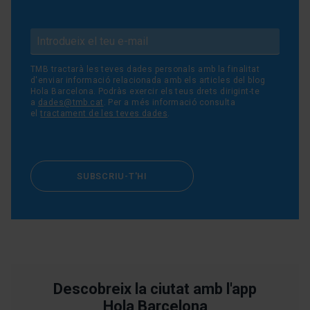
TMB tractarà les teves dades personals amb la finalitat
d'enviar informació relacionada amb els articles del blog
Hola Barcelona. Podràs exercir els teus drets dirigint-te
a
dades@tmb.cat
. Per a més informació consulta
el
tractament de les teves dades
.
SUBSCRIU-T'HI
Descobreix la ciutat amb l'app
Hola Barcelona