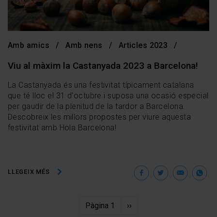
pots començar a navegar-hi. Només pots consultar la
nostra
Política de cookies
.
En qualsevol moment de la navegació en aquest web,
Amb amics
Amb nens
Articles 2023
pots modificar la teva selecció de cookies anant a l’opció
“Gestor de cookies”, que trobaràs al menú de la part
Viu al màxim la Castanyada 2023 a Barcelona!
inferior del web.
La Castanyada és una festivitat típicament catalana
que té lloc el 31 d'octubre i suposa una ocasió especial
per gaudir de la plenitud de la tardor a Barcelona.
Descobreix les millors propostes per viure aquesta
festivitat amb Hola Barcelona!
Facebook
Twitter
Ema
W
LLEGEIX MÉS
Paginació
Pàgina 1
Pàgina
››
següent