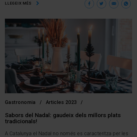
Facebook
Twitter
Ema
W
LLEGEIX MÉS
Gastronomia
Articles 2023
Sabors del Nadal: gaudeix dels millors plats
tradicionals!
A Catalunya el Nadal no només es caracteritza per les