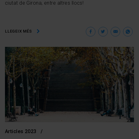
ciutat de Girona, entre altres llocs!
Facebook
Twitter
Ema
W
LLEGEIX MÉS
Articles 2023