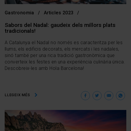
Gastronomia
Articles 2023
Sabors del Nadal: gaudeix dels millors plats
tradicionals!
A Catalunya el Nadal no només es caracteritza per les
llums, els edificis decorats, els mercats i les nadales,
sinó també per una rica tradició gastronòmica que
converteix les festes en una experiència culinària única.
Descobreix-les amb Hola Barcelona!
Facebook
Twitter
Ema
W
LLEGEIX MÉS