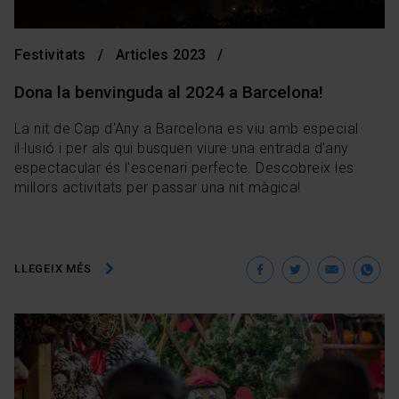
Festivitats
Articles 2023
Dona la benvinguda al 2024 a Barcelona!
La nit de Cap d'Any a Barcelona es viu amb especial
il·lusió i per als qui busquen viure una entrada d'any
espectacular és l'escenari perfecte. Descobreix les
millors activitats per passar una nit màgica!
Facebook
Twitter
Ema
W
LLEGEIX MÉS