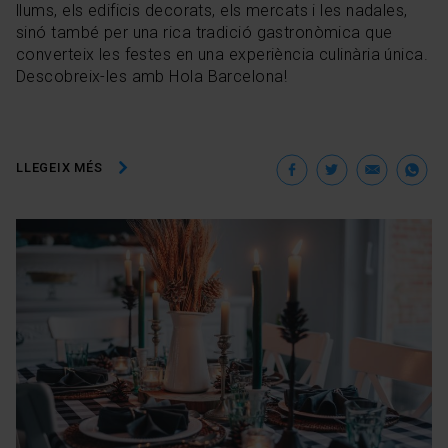
llums, els edificis decorats, els mercats i les nadales,
sinó també per una rica tradició gastronòmica que
converteix les festes en una experiència culinària única.
Descobreix-les amb Hola Barcelona!
Facebook
Twitter
Ema
W
LLEGEIX MÉS