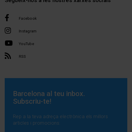
Segueix-nos a les nostres xarxes socials
Facebook
Instagram
YouTube
RSS
Barcelona al teu inbox.
Subscriu-te!
Rep a la teva adreça electrònica els millors
articles i promocions: