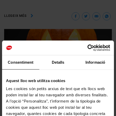
Facebook
Twitter
Ema
W
LLEGEIX MÉS
Consentiment
Detalls
Informació
Aquest lloc web utilitza cookies
Les cookies són petits arxius de text que els llocs web
poden instal·lar al teu navegador amb diverses finalitats.
Festivitats
Articles 2023
A l’opció “Personalitza”, t’informem de la tipologia de
cookies que aquest lloc web pot instal·lar al teu
Edificis terrorífics de Barcelona per passar un
navegador, quantes cookies de cada tipologia concreta
Halloween de por!