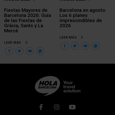
Fiestas Mayores de
Barcelona en agosto:
Barcelona 2026: Guía
Los 6 planes
de las Fiestas de
imprescindibles de
Gràcia, Sants y La
2026
Mercè
LEER MÁS
LEER MÁS
Facebook
Twitter
Email
Wha
Facebook
Twitter
Email
WhatsApp
Xarxes socials