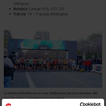
Olímpica.
Autobús:
Líneas H16, V21, 59.
Tranvía:
T4 – Parada Wellington.
La Carrera dels Nassos es una celebración para los amantes del
deporte / Foto: cursadenassos.barcelona