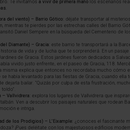
libro. Te invitamos
a vivir de primera mano
los escenarios rea
as.
a del viento) – Barrio Gótico:
déjate transportar al mister
ón, mientras te pierdes por las estrechas calles del Barrio 
ansitó Daniel Sempere en la búsqueda del Cementerio de los
 del Diamante) – Gracia:
este barrio te transportará a la Bar
istoria de vida y de lucha que te sorprenderá. En un pasaje
Jardines de Gracia. Estos jardines fueron dedicados a Salva
abía vivido justo enfrente, en el paseo de Gracia, 118. Merc
la misma explica que entonces no recordaba mucho cómo er
e se había levantado para las fiestas de Gracia, cuando ella t
e dejarla bailar. "Quizás por culpa de esta frustración, muc
toldo".
– Vallvidrera:
explora los lugares de Vallvidrera que inspir
albán. Ven a descubrir los paisajes naturales que rodean B
moción e intriga.
ad de los Prodigios) – L’Eixample:
¿conoces el fascinante m
doza? ¡Pues deléitate con los majestuosos edificios modern