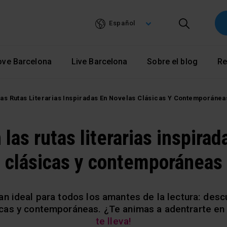
Pasar
al
Español
contenido
principal
ove Barcelona
Live Barcelona
Sobre el blog
Re
Las Rutas Literarias Inspiradas En Novelas Clásicas Y Contemporánea
las rutas literarias inspira
clásicas y contemporáneas
n ideal para todos los amantes de la lectura: descub
icas y contemporáneas. ¿Te animas a adentrarte en e
te lleva!