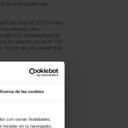
n de escenario para una
e Lluís Llach en 2012. El piso
a Barceloneta, una
 siglo XIX, impulsado por la
cio, los grandes pisos de 120
2. Hoy en día, se cuentan más
inematográficas
que tenemos
Acerca de las cookies
or con varias finalidades.
e instalar en tu navegador,