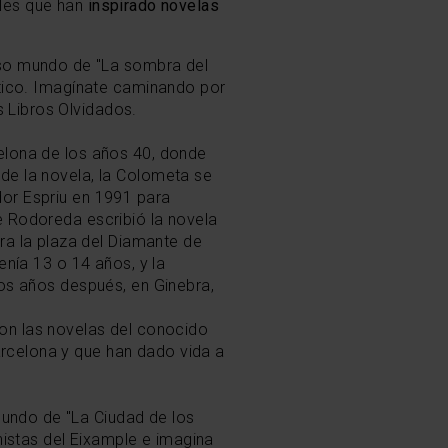
les que han
inspirado novelas
ioso mundo de "La sombra del
Gótico. Imagínate caminando por
 Libros Olvidados.
celona de los años 40, donde
 de la novela, la Colometa se
dor Espriu en 1991 para
è Rodoreda escribió la novela
a la plaza del Diamante de
enía 13 o 14 años, y la
hos años después, en Ginebra,
aron las novelas del conocido
arcelona y que han dado vida a
undo de "La Ciudad de los
istas del Eixample e imagina