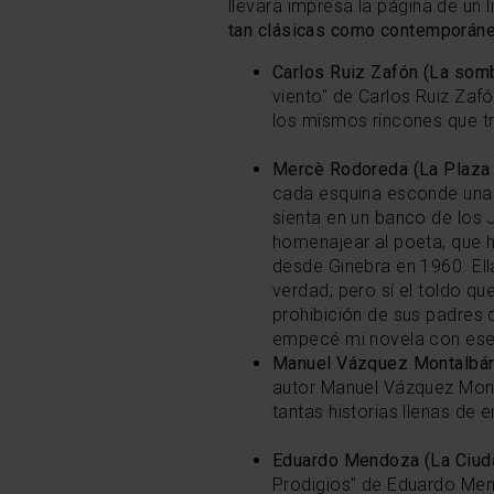
llevara impresa la página de un 
tan clásicas como contemporáne
Carlos Ruiz Zafón (La sombr
viento" de Carlos Ruiz Zaf
los mismos rincones que tr
Mercè Rodoreda
(La Plaza
cada esquina esconde una h
sienta en un banco de los 
homenajear al poeta, que h
desde Ginebra en 1960. El
verdad; pero sí el toldo qu
prohibición de sus padres d
empecé mi novela con ese 
Manuel Vázquez Montalbán 
autor Manuel Vázquez Mont
tantas historias llenas de e
Eduardo Mendoza
(La Ciud
Prodigios" de Eduardo Men