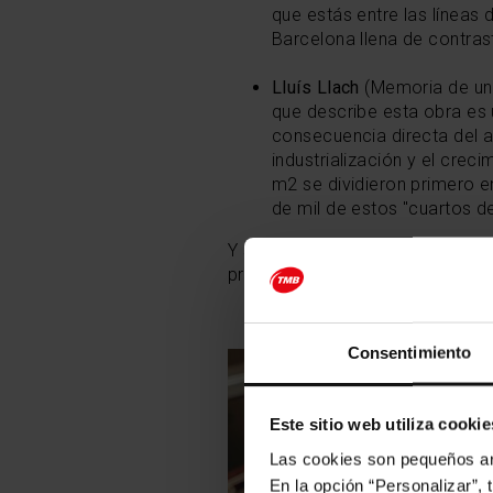
que estás entre las líneas 
Barcelona llena de contras
Lluís Llach
(Memoria de uno
que describe esta obra es 
consecuencia directa del a
industrialización y el cre
m2 se dividieron primero e
de mil de estos "cuartos de
Y si te quedas con ganas de más 
preparadas para ti, con las
mejor
Consentimiento
Este sitio web utiliza cookie
Las cookies son pequeños arc
En la opción “Personalizar”, 