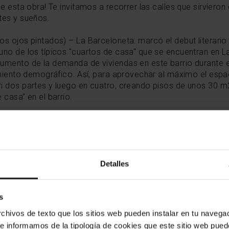
de esta obra! Te invitamos a recorrer las calles que sirviero
tes y sueños.
s ojos pintados) – La Barceloneta: marcó el debut literario d
uno de los típicos "cuartos de casa" que se encuentran en L
umento de la demanda de viviendas en este barrio durante el
cimiento demográfico. Así, para aprovechar al máximo el espa
n dos partes y luego en cuatro, creando pisos de unos 30 m
 casa" en el barrio.
recorridos culturales, no olvides visitar también las
rutas c
es historias del cine
a través de las calles de Barcelona.
Detalles
s
hivos de texto que los sitios web pueden instalar en tu navegad
te informamos de la tipología de cookies que este sitio web pued