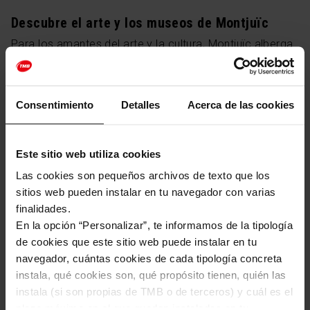
Descubre el arte y los museos de Montjuïc
Para los amantes del arte y la cultura, Montjuïc alberga
algunos de los museos más importantes de Barcelona:
Museo Nacional de Arte de Cataluña (MNAC):
Situado en el Palacio Nacional, este museo
Consentimiento
Detalles
Acerca de las cookies
alberga una colección de arte que va desde el
románico hasta el arte moderno. Sus terrazas
ofrecen una de las mejores vistas de Barcelona.
Este sitio web utiliza cookies
Fundación Joan Miró:
Dedicado al artista
Las cookies son pequeños archivos de texto que los
surrealista Joan Miró, este museo contiene una
amplia colección de sus obras y es un referente
sitios web pueden instalar en tu navegador con varias
para el arte moderno y contemporáneo.
finalidades.
Pabellón Alemán de Mies van der Rohe:
Una obra
En la opción “Personalizar”, te informamos de la tipología
maestra de la arquitectura moderna, este
de cookies que este sitio web puede instalar en tu
pabellón es un ejemplo de diseño minimalista
navegador, cuántas cookies de cada tipología concreta
creado para la Exposición Internacional de 1929.
instala, qué cookies son, qué propósito tienen, quién las
instala (si son propias de TMB o de terceros) y cuál es el
plazo máximo en el que quedan instaladas en tu