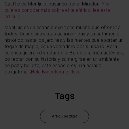
En cualquier momento de la navegación en esta web,
Castillo de Montjuïc, pasando por el Mirador.
¡Y si
podrás modificar tu selección de cookies seleccionando
quieres conocer más sobre el teleférico, lee este
la opción “Gestor de cookies”, que encontrarás en el
artículo!
menú de la parte inferior de la web.
Montjuïc es un espacio que tiene mucho que ofrecer a
todos. Desde sus vistas panorámicas y su patrimonio
histórico hasta los jardines y las fuentes que aportan un
toque de magia, es un verdadero oasis urbano. Para
quienes quieran disfrutar de la Barcelona más auténtica,
conectar con su historia y sumergirse en un ambiente
de paz y belleza, este espacio es una parada
obligatoria.
¡Hola Barcelona te lleva!
Tags
Artículos 2024