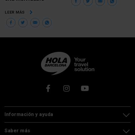
Facebook
Twitter
Email
Wha
LEER MÁS
Facebook
Twitter
Email
WhatsApp
Xarxes socials
Información y ayuda
Saber más