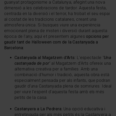
guanyat protagonisme a Catalunya, afegint una nova
dimensió a les celebracions de tardor. Aquesta festa,
centrada en la diversió i el terror, ha trobat el seu espai
al costat de les tradicions catalanes, creant una
atmosfera única. Si busques viure una experiència
emocionant plena de misteri i diversió durant aquesta
època de l'any, aquí et presentem algunes
opcions per
gaudir tant de Halloween com de la Castanyada a
Barcelona
:
Castanyada al Magatzem d'Arts:
L'espectacle
"
Una
castanyada de por
"
al Magatzem d'Arts ofereix una
alternativa creativa per a famílies. Amb una
combinació d'humor i tradició, aquesta obra està
especialment pensada per als infants, que podran
gaudir d'una Castanyada plena de somriures. Ideal
per viure l'esperit d'aquesta festa amb els més
petits de la casa.
Castanyera a La Pedrera:
Una opció educativa i
entretinguda per als més petits és la Castanyera a