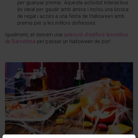
per guanyar premis. Aquesta activitat interactiva
és ideal per gaudir amb amics i inclou una bossa
de regal i accés a una festa de Halloween amb
premis per a les millors disfresses.
Igualment, et deixem una
selecció d'edificis terrorífics
de Barcelona
per passar un Halloween de por!