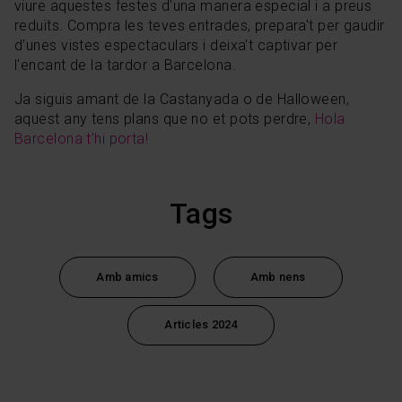
viure aquestes festes d'una manera especial i a preus
reduïts. Compra les teves entrades, prepara't per gaudir
d'unes vistes espectaculars i deixa't captivar per
l'encant de la tardor a Barcelona.
Ja siguis amant de la Castanyada o de Halloween,
aquest any tens plans que no et pots perdre,
Hola
Barcelona t’hi porta!
Tags
Amb amics
Amb nens
Articles 2024