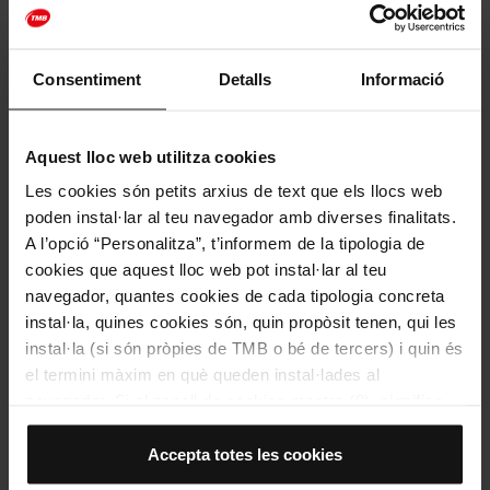
Les cases i les botigues cada vegada més es decoren amb coses
terrorífiques / Foto: Freepick
Consentiment
Detalls
Informació
Gaudeix de la Castanyada des de les
Aquest lloc web utilitza cookies
alçades
Les cookies són petits arxius de text que els llocs web
Per a una experiència única que completi la teva
poden instal·lar al teu navegador amb diverses finalitats.
castanyada,
puja al Telefèric de Montjuïc
. Aquest
A l’opció “Personalitza”, t’informem de la tipologia de
trajecte et permetrà admirar la bellesa de la tardor
cookies que aquest lloc web pot instal·lar al teu
barcelonina des de les alçades, amb unes vistes
navegador, quantes cookies de cada tipologia concreta
espectaculars que et deixaran sense alè.
instal·la, quines cookies són, quin propòsit tenen, qui les
Si compres els teus bitllets entre el
28 d'octubre i el 3
instal·la (si són pròpies de TMB o bé de tercers) i quin és
de novembre a través d'
holabarcelona.com
, i utilitzes el
el termini màxim en què queden instal·lades al
codi CASTAWEEN, obtindràs un
20% de descompte
pel
navegador. Si el panell de cookies mostra (0), significa
Telefèric de Montjuïc
.
No deixis passar aquesta
que no instal·la cap cookie d’aquesta tipologia.
oportunitat i gaudeix de la Castanyada a Barcelona
Si tries l’opció “Accepta totes les cookies”, permets que
Accepta totes les cookies
amb una perspectiva inigualable!
totes aquestes cookies s’instal·lin al teu navegador.