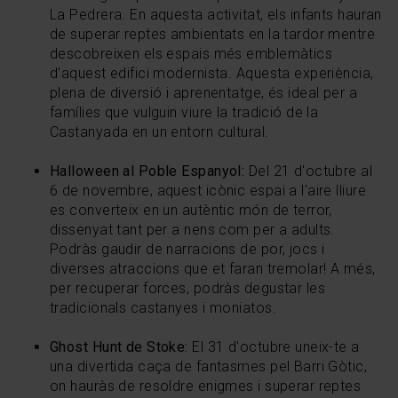
La Pedrera. En aquesta activitat, els infants hauran
de superar reptes ambientats en la tardor mentre
descobreixen els espais més emblemàtics
d'aquest edifici modernista. Aquesta experiència,
plena de diversió i aprenentatge, és ideal per a
famílies que vulguin viure la tradició de la
Castanyada en un entorn cultural.
Halloween al Poble Espanyol:
Del 21 d'octubre al
6 de novembre, aquest icònic espai a l'aire lliure
es converteix en un autèntic món de terror,
dissenyat tant per a nens com per a adults.
Podràs gaudir de narracions de por, jocs i
diverses atraccions que et faran tremolar! A més,
per recuperar forces, podràs degustar les
tradicionals castanyes i moniatos.
Ghost Hunt de Stoke:
El 31 d'octubre uneix-te a
una divertida caça de fantasmes pel Barri Gòtic,
on hauràs de resoldre enigmes i superar reptes