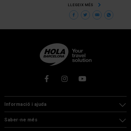
LLEGEIX MÉS
Facebook
Twitter
Email
Wha
Xarxes socials
Informació i ajuda
Saber-ne més