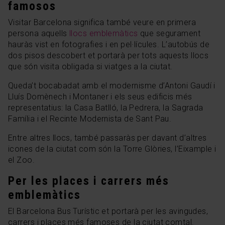
famosos
Visitar Barcelona significa també veure en primera
persona aquells
llocs emblemàtics
que segurament
hauràs vist en fotografies i en pel·lícules. L’autobús de
dos pisos descobert et portarà per tots aquests llocs
que són visita obligada si viatges a la ciutat.
Queda’t bocabadat amb el modernisme d’Antoni Gaudí i
Lluís Domènech i Montaner i els seus edificis més
representatius: la Casa Batlló, la Pedrera, la Sagrada
Família i el Recinte Modernista de Sant Pau.
Entre altres llocs, també passaràs per davant d’altres
icones de la ciutat com són la Torre Glòries, l’Eixample i
el Zoo.
Per les places i carrers més
emblemàtics
El Barcelona Bus Turístic et portarà per les avingudes,
carrers i places més famoses de la ciutat comtal.