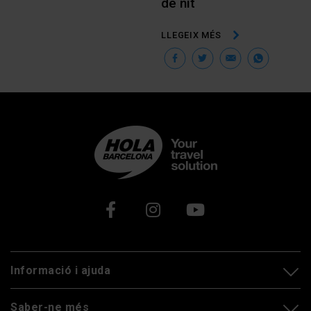
de nit
LLEGEIX MÉS
Facebook
Twitter
Email
Wha
Xarxes socials
Informació i ajuda
Saber-ne més