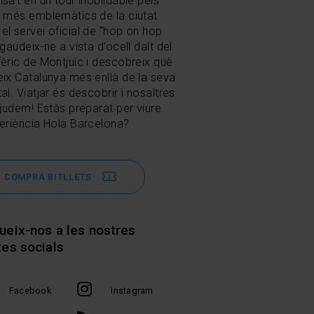
nsa’t en un tour inoblidable pels
s més emblemàtics de la ciutat
el servei oficial de “hop on hop
 gaudeix-ne a vista d’ocell dalt del
fèric de Montjuïc i descobreix què
eix Catalunya més enllà de la seva
al. Viatjar és descobrir i nosaltres
 ajudem! Estàs preparat per viure
periència Hola Barcelona?
COMPRA BITLLETS
ueix-nos a les nostres
xes socials
Facebook
Instagram