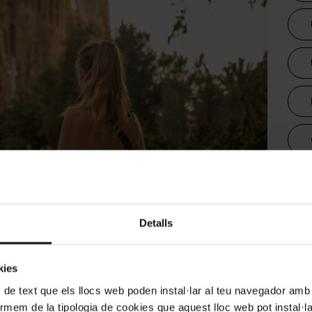
rada Familia
Detalls
lia: 5 joies monumentals que has de veure a
Dur
kies
ncreïble, però Barcelona amaga joies gòtiques i
 de text que els llocs web poden instal·lar al teu navegador amb d
an. Descobreix com visitar-les en transport públic
nformem de la tipologia de cookies que aquest lloc web pot instal·