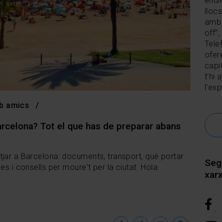
endi
lloc
amb 
off”,
Tele
ofer
capit
t’hi
l’ex
b amics
arcelona? Tot el que has de preparar abans
tjar a Barcelona: documents, transport, què portar
Seg
es i consells per moure't per la ciutat. Hola
xar