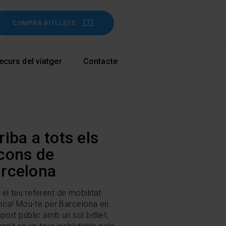
COMPRA BITLLETS
ecurs del viatger
Contacte
riba a tots els
cons de
rcelona
el teu referent de mobilitat
stica! Mou-te per Barcelona en
port públic amb un sol bitllet,