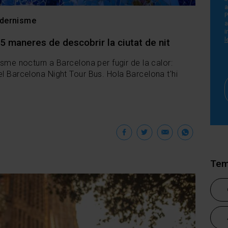
a
P
dernisme
i
l
5 maneres de descobrir la ciutat de nit
isme nocturn a Barcelona per fugir de la calor:
el Barcelona Night Tour Bus. Hola Barcelona t'hi
Facebook
Twitter
Email
Wha
Tem