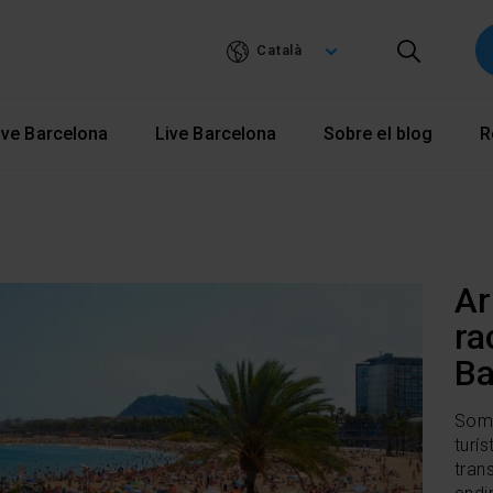
Vés
al
Català
contingut
ve Barcelona
Live Barcelona
Sobre el blog
R
Ar
ra
Ba
Som 
turí
trans