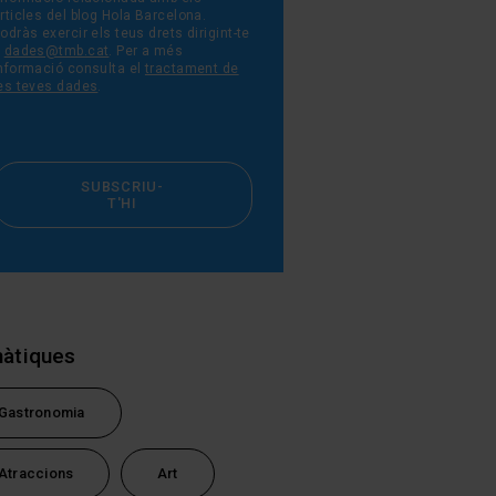
rticles del blog Hola Barcelona.
odràs exercir els teus drets dirigint-te
a
dades@tmb.cat
. Per a més
nformació consulta el
tractament de
es teves dades
.
SUBSCRIU-
T'HI
tsApp
àtiques
Gastronomia
Atraccions
Art