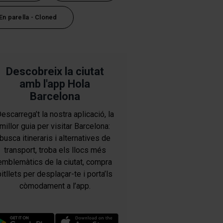
En parella - Cloned
Descobreix la ciutat
amb l'app Hola
Barcelona
escarrega’t la nostra aplicació, la
millor guia per visitar Barcelona:
busca itineraris i alternatives de
transport, troba els llocs més
emblemàtics de la ciutat, compra
bitllets per desplaçar-te i porta’ls
còmodament a l’app.