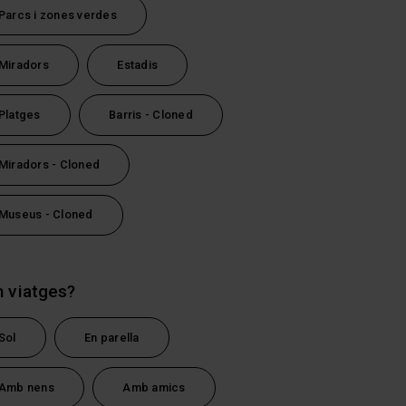
Parcs i zones verdes
Miradors
Estadis
Platges
Barris - Cloned
Miradors - Cloned
Museus - Cloned
 viatges?
tsApp
Sol
En parella
Amb nens
Amb amics