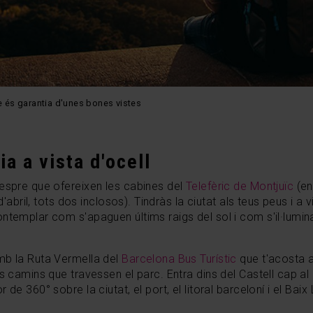
re és garantia d'unes bones vistes
ia a vista d'ocell
vespre que ofereixen les cabines del
Telefèric de Montjuïc
(en
d'abril, tots dos inclosos).
Tindràs la ciutat als teus peus i a vi
templar com s'apaguen últims raigs del sol i com s'il·lumina l
mb la Ruta Vermella del
Barcelona Bus Turístic
que t'acosta a
s camins que travessen el parc. Entra dins del Castell cap al 
de 360° sobre la ciutat, el port, el litoral barceloní i el Baix