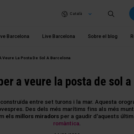
Vés
al
Català
contingut
ve Barcelona
Live Barcelona
Sobre el blog
R
A Veure La Posta De Sol A Barcelona
per a veure la posta de sol a
 construïda entre set turons i la mar. Aquesta orogr
pvespres. Des dels més marítims fins als més munt
em
els millors miradors
per a gaudir d'aquests últim
romàntica
.