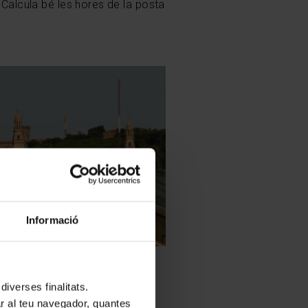
 Calcula bé les hores de la posta
Informació
ntjuïc / Foto: TMB
iverses finalitats.
lar al teu navegador, quantes