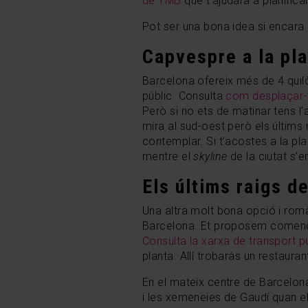
de TMB
que t'ajudarà a planificar
Pot ser una bona idea si encara
Capvespre a la plat
Barcelona ofereix més de 4 quilòm
públic. Consulta
com desplaçar-t
Però si no ets de matinar tens l’
mira al sud-oest però els últims 
contemplar. Si t'acostes a la pla
mentre el
skyline
de la ciutat s’e
Els últims raigs d
Una altra molt bona opció i rom
Barcelona. Et proposem començar
Consulta la xarxa de transport p
planta. Allí trobaràs un restaura
En el mateix centre de Barcelona
i les xemeneies de Gaudí quan el 