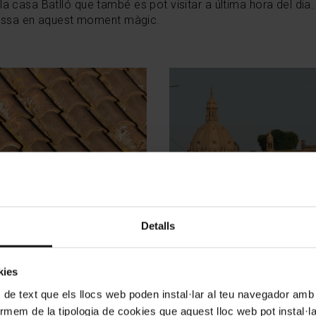
la casa Batlló que també es pot visitar a última hora del dia.
errassa en aquest moment màgic.
Detalls
to: TMB
Panoràmica de les teulades de Mo
kies
 de text que els llocs web poden instal·lar al teu navegador amb d
nformem de la tipologia de cookies que aquest lloc web pot instal·