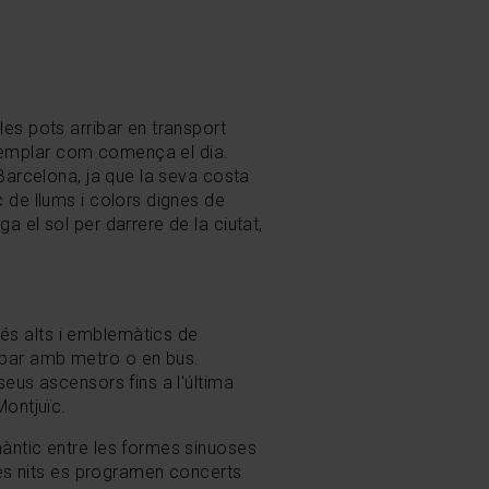
les pots arribar en transport
templar com comença el dia.
 Barcelona, ja que la seva costa
c de llums i colors dignes de
a el sol per darrere de la ciutat,
és alts i emblemàtics de
ribar amb metro o en bus.
seus ascensors fins a l'última
Montjuïc.
màntic entre les formes sinuoses
unes nits es programen concerts