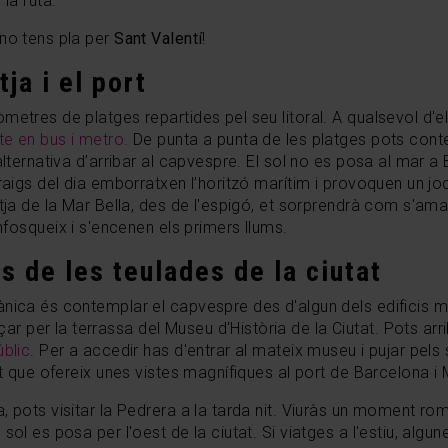
 la ruta.
 no tens pla per
Sant Valentí
!
ja i el port
etres de platges repartides pel seu litoral. A qualsevol d'el
e en bus i metro.
De punta a punta de les platges pots con
alternativa d’arribar al capvespre. El sol no es posa al mar a
raigs del dia emborratxen l’horitzó marítim i provoquen un jo
tja de la Mar Bella, des de l'espigó, et sorprendrà com s'amag
nfosqueix i s'encenen els primers llums.
es de les teulades de la ciutat
ànica és contemplar el capvespre des d'algun dels edificis m
 per la terrassa del Museu d'Història de la Ciutat. Pots ar
úblic
. Per a accedir has d'entrar al mateix museu i pujar pels 
nt que ofereix unes vistes magnífiques al port de Barcelona i 
, pots visitar la Pedrera a la tarda nit. Viuràs un moment ro
sol es posa per l'oest de la ciutat. Si viatges a l'estiu, alg