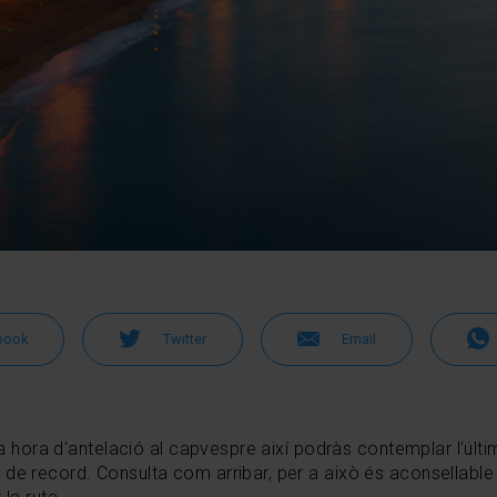
book
Twitter
Email
una hora d'antelació al capvespre així podràs contemplar l'últ
de record. Consulta com arribar, per a això és aconsellable 