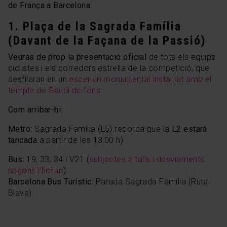
de França a Barcelona:
1. Plaça de la Sagrada Família
(Davant de la Façana de la Passió)
Veuràs de prop la presentació oficial
de tots els equips
ciclistes i els corredors estrella de la competició, que
desfilaran en un
escenari monumental instal·lat amb el
temple de Gaudí de fons.
Com arribar-hi:
Metro:
Sagrada Família (L5) recorda que la
L2 estarà
tancada
a partir de les 13:00 h)
Bus:
19, 33, 34 i V21
(
subjectes a talls i desviaments
segons l'horar
i).
Barcelona Bus Turístic:
Parada Sagrada Família (Ruta
Blava).