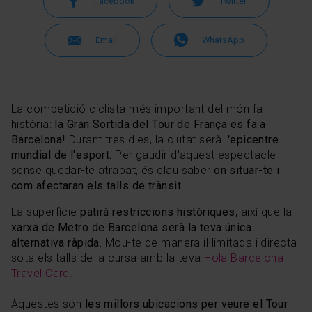
Facebook
Twitter
Email
WhatsApp
La competició ciclista més important del món fa
història:
la Gran Sortida del Tour de França es fa a
Barcelona!
Durant tres dies, la ciutat serà l
'epicentre
mundial de l'esport.
Per gaudir d'aquest espectacle
sense quedar-te atrapat, és clau saber
on situar-te i
com afectaran els talls de trànsit.
La superfície
patirà restriccions històriques
, així que la
xarxa de Metro de Barcelona serà la teva única
alternativa ràpida.
Mou-te de manera il·limitada i directa
sota els talls de la cursa amb la teva
Hola Barcelona
Travel Card.
Aquestes son
les millors ubicacions per veure el Tour