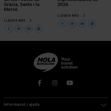
Gràcia, Sants i la
2026
Mercè
LLEGEIX MÉS
LLEGEIX MÉS
Facebook
Twitter
Email
Wha
Facebook
Twitter
Email
WhatsApp
Xarxes socials
Informació i ajuda