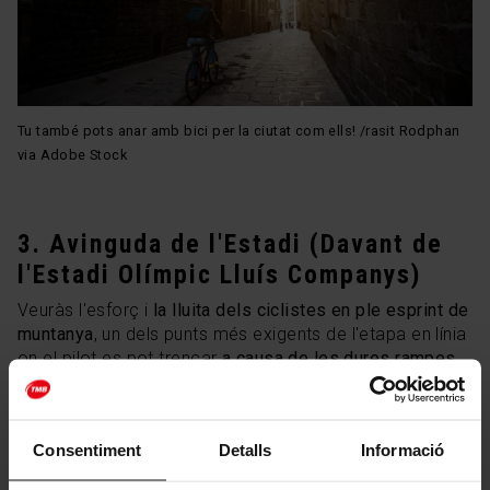
Tu també pots anar amb bici per la ciutat com ells! /rasit Rodphan
via Adobe Stock
3. Avinguda de l'Estadi (Davant de
l'Estadi Olímpic Lluís Companys)
Veuràs l'esforç i
la lluita dels ciclistes en ple esprint de
muntanya
, un dels punts més exigents de l'etapa en línia
on el pilot es pot trencar
a causa de les dures rampes
de Montjuïc.
Com arribar-hi:
Consentiment
Detalls
Informació
Metro:
Espanya (L1 i L3) o Paral·lel (L2 i L3) per enllaçar
amb el Funicular de Montjuïc inclòs a la teva
Hola