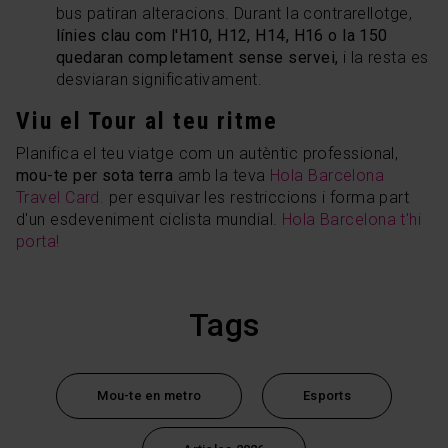
bus patiran alteracions. Durant la contrarellotge,
línies clau com l'H10, H12, H14, H16 o la 150
quedaran completament sense servei,
i la resta es
desviaran significativament.
Viu el Tour al teu ritme
Planifica el teu viatge com un autèntic professional,
mou-te per sota terra
amb la teva
Hola Barcelona
Travel Card.
per esquivar les restriccions i forma part
d'un esdeveniment ciclista mundial.
Hola Barcelona t'hi
porta!
Tags
Mou-te en metro
Esports