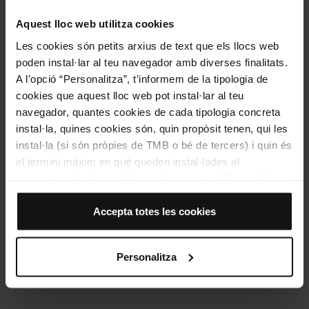
Barcelona Travel Card.
Aquest lloc web utilitza cookies
Les cookies són petits arxius de text que els llocs web
poden instal·lar al teu navegador amb diverses finalitats.
A l’opció “Personalitza”, t’informem de la tipologia de
cookies que aquest lloc web pot instal·lar al teu
navegador, quantes cookies de cada tipologia concreta
instal·la, quines cookies són, quin propòsit tenen, qui les
instal·la (si són pròpies de TMB o bé de tercers) i quin és
el termini màxim en què queden instal·lades al
navegador. Si el panell de cookies mostra (0), significa
que no instal·la cap cookie d’aquesta tipologia.
Si tries l’opció “Accepta totes les cookies”, permets que
Accepta totes les cookies
totes aquestes cookies s’instal·lin al teu navegador.
El selector que es troba a la dreta de cada tipologia de
Quines pujades que els esperen! Sort que tu pots pujar a Montjuïc
Personalitza
cookies permet indicar si vols que s’instal·lin o no les
amb el Telefèric. / Elizaveta via Adobe Stock.
cookies d’aquella classe.
Un cop hagis marcat les teves preferències, has de fer