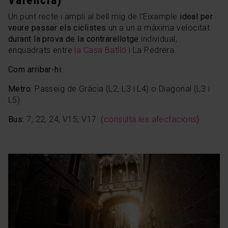
Un punt recte i ampli al bell mig de l'Eixample
ideal per
veure passar els ciclistes
un a un a màxima velocitat
durant la prova de la contrarellotge
individual,
enquadrats entre
la Casa Batlló
i La Pedrera.
Com arribar-hi:
Metro:
Passeig de Gràcia (L2, L3 i L4) o Diagonal (L3 i
L5)
Bus:
7, 22, 24, V15, V17 (
consulta les afectacions
).