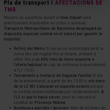
clic sobre “Selecciona i configura”. Així, s’instal·laran
Pla de transport i
AFECTACIONS DE
només les cookies de la tipologia que hagis seleccionat
TMB
prèviament. Et suggerim que seleccionis les cookies de
Moure's en superfície durant el
Gran Départ
serà
personalització, perquè permeten recordar les teves
pràcticament impossible en cotxe o autobús.
opcions de navegació (com ara l’idioma) i milloren la teva
Transports Metropolitans de Barcelona desplegarà un
experiència d’usuari.
dispositiu especial centrat en el subsol per garantir la
Les cookies necessàries són imprescindibles per al
mobilitat:
funcionament del web i, per tant, si no les acceptes, no
pots començar a navegar-hi. Només pots consultar la
Reforç del Metro
: El servei se sintonitzarà amb la
nostra
Política de cookies
.
cursa des del migdia fins al vespre, arribant a
oferir fins a
un 40% més de trens respecte a
En qualsevol moment de la navegació en aquest web,
l'oferta habitual
de cap de setmana (especialment
pots modificar la teva selecció de cookies anant a l’opció
a l'L1 i l'L5).
“Gestor de cookies”, que trobaràs al menú de la part
Tancaments a l'estació de Sagrada Família:
El dia
inferior del web.
de la presentació, a partir de les 13:00 h,
els trens
de la L2 NO s'aturaran en aquesta estació
perquè
la sortida queda inutilitzada per l'esdeveniment.
A
l'L5 sí que hi haurà servei
, però es tancarà el
vestíbul de
Provença-Marina.
Autobusos anul·lats i desviats:
Més de 40 línies de