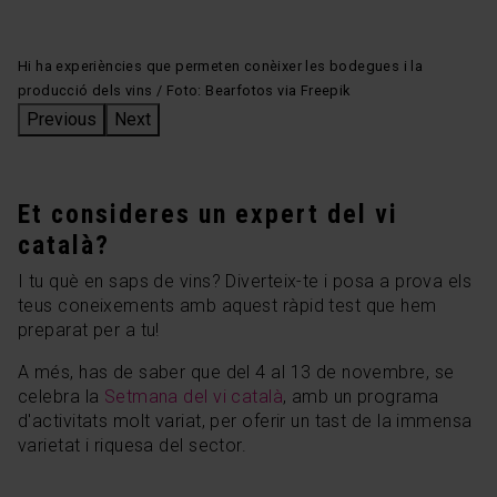
Hi ha experiències que permeten conèixer les bodegues i la
producció dels vins / Foto: Bearfotos via Freepik
Previous
Next
Et consideres un expert del vi
català?
I tu què en saps de vins? Diverteix-te i posa a prova els
teus coneixements amb aquest ràpid test que hem
preparat per a tu!
A més, has de saber que del 4 al 13 de novembre, se
celebra la
Setmana del vi català
, amb un programa
d'activitats molt variat, per oferir un tast de la immensa
varietat i riquesa del sector.