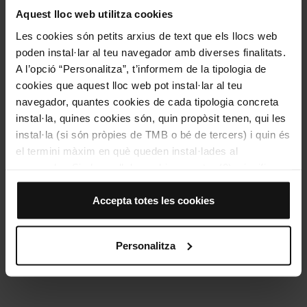
Catalunya ofereix experiències enoturístiques que inclouen tasts de
Aquest lloc web utilitza cookies
vins / Foto: Maksym Kaharlytskyi via Unsplash
Les cookies són petits arxius de text que els llocs web
poden instal·lar al teu navegador amb diverses finalitats.
A l’opció “Personalitza”, t’informem de la tipologia de
cookies que aquest lloc web pot instal·lar al teu
navegador, quantes cookies de cada tipologia concreta
instal·la, quines cookies són, quin propòsit tenen, qui les
instal·la (si són pròpies de TMB o bé de tercers) i quin és
el termini màxim en què queden instal·lades al
navegador. Si el panell de cookies mostra (0), significa
que no instal·la cap cookie d’aquesta tipologia.
Si tries l’opció “Accepta totes les cookies”, permets que
Accepta totes les cookies
totes aquestes cookies s’instal·lin al teu navegador.
El selector que es troba a la dreta de cada tipologia de
Personalitza
cookies permet indicar si vols que s’instal·lin o no les
cookies d’aquella classe.
Un cop hagis marcat les teves preferències, has de fer
clic sobre “Selecciona i configura”. Així, s’instal·laran