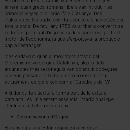
Els orígens del vi a Catalunya es remunten segles
enrere, quan grecs, romans i ibers van introduir les
primeres vinyes a la regió, fa 2.500 anys. Des
d'aleshores, les tradicions i la viticultura s'han estès per
tota la zona. De fet, l'any 1758 va arribar a convertir-se
en la font principal d'ingressos dels pagesos i part del
motor de l'economia, ja que s'exportava la producció
cap a l'estranger.
Més endavant, quan el moviment artístic del
Modernisme va sorgir a Catalunya, alguns dels
arquitectes més reconeguts van construir bodegues,
que van passar a la història com a obres d'art i,
actualment, es coneixen com a "Catedrals del Vi".
Així doncs, la viticultura forma part de la cultura
catalana i és un element essencial i tradicional que
identifica la dieta mediterrània.
Denominacions d'Origen
Els vins catalans estan organitzats en onze