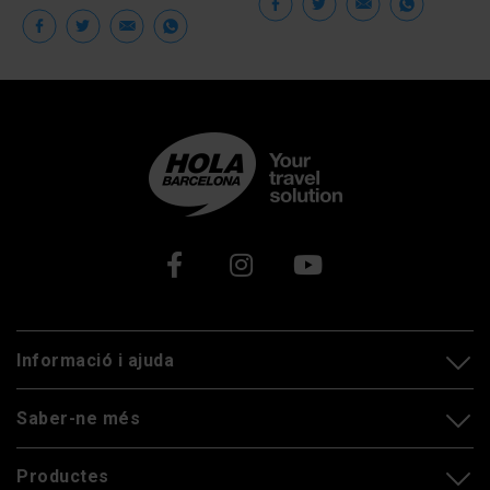
Facebook
Twitter
Email
Wha
Facebook
Twitter
Email
WhatsApp
Xarxes socials
Informació i ajuda
Saber-ne més
Productes