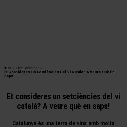
Vés
al
contingut
COMPRA BITLLETS
Inici
Live Barcelona
Et Consideres Un Setciències Del Vi Català? A Veure Què En
Saps!
Et consideres un setciències del vi
català? A veure què en saps!
Catalunya és una terra de vins amb molta