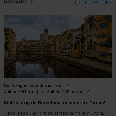
Facebook
Twitter
Ema
W
LLEGEIX MÉS
Dalí’s Figueres & Girona Tour
4 dies (96 hores)
5 dies (120 hores)
Molt a prop de Barcelona: descobreix Girona!
A poc més d'una hora de Barcelona, trobem Girona,