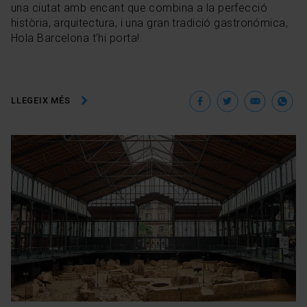
una ciutat amb encant que combina a la perfecció
història, arquitectura, i una gran tradició gastronómica,
Hola Barcelona t’hi porta!
Facebook
Twitter
Ema
W
LLEGEIX MÉS