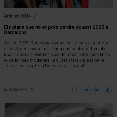
Articles 2024
Els plans que no et pots perdre aquest 2025 a
Barcelona
Aquest 2025, Barcelona torna a brillar amb una oferta
cultural, gastronòmica i lùdica que captivarà tant als
locals com als visitants. Des de rutes històriques fins a
experiències modernes, la ciutat ofereix plans per a
tots els gustos, Hola Barcelona t'hi porta!
Facebook
Twitter
Ema
W
LLEGEIX MÉS