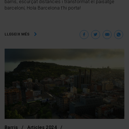
barris, escurçat distàncies i transformat el paisatge
barceloní, Hola Barcelona t’hi porta!
Facebook
Twitter
Ema
W
LLEGEIX MÉS
Barris
Articles 2024