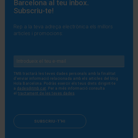
Barcelona al teu inbox.
Subscriu-te!
Rep a la teva adreça electrònica els millors
articles i promocions:
TMB tractarà les teves dades personals amb la finalitat
d'enviar informació relacionada amb els articles del blog
Hola Barcelona. Podràs exercir els teus drets dirigint-te
a
dades@tmb.cat
. Per a més informació consulta
el
tractament de les teves dades
.
SUBSCRIU-T'HI