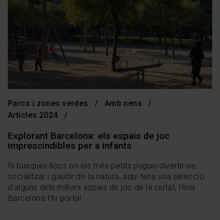
experiència d’usuari.
Les cookies necessàries són imprescindibles per al
funcionament del web i, per tant, si no les acceptes, no
pots començar a navegar-hi. Només pots consultar la
nostra
Política de cookies
.
En qualsevol moment de la navegació en aquest web,
pots modificar la teva selecció de cookies anant a l’opció
“Gestor de cookies”, que trobaràs al menú de la part
inferior del web.
Parcs i zones verdes
Amb nens
Articles 2024
Explorant Barcelona: els espais de joc
imprescindibles per a infants
Si busques llocs on els més petits puguin divertir-se,
socialitzar i gaudir de la natura, aquí tens una selecció
d’alguns dels millors espais de joc de la ciutat, Hola
Barcelona t’hi porta!