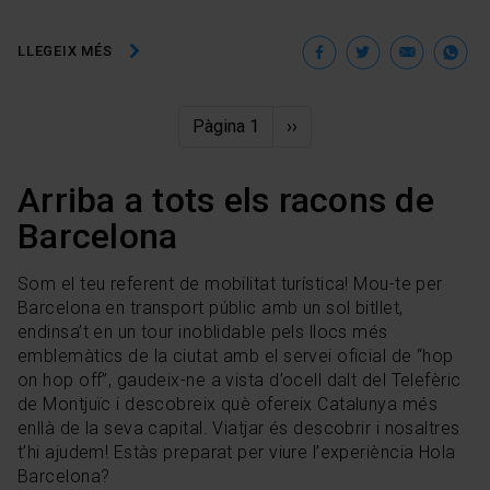
Facebook
Twitter
Ema
W
LLEGEIX MÉS
Paginació
Pàgina 1
Pàgina
››
següent
Arriba a tots els racons de
Barcelona
Som el teu referent de mobilitat turística! Mou-te per
Barcelona en transport públic amb un sol bitllet,
endinsa’t en un tour inoblidable pels llocs més
emblemàtics de la ciutat amb el servei oficial de “hop
on hop off”, gaudeix-ne a vista d’ocell dalt del Telefèric
de Montjuïc i descobreix què ofereix Catalunya més
enllà de la seva capital. Viatjar és descobrir i nosaltres
t’hi ajudem! Estàs preparat per viure l’experiència Hola
Barcelona?