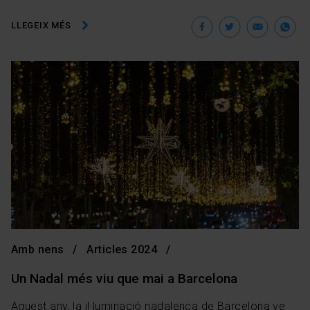
Facebook
Twitter
Ema
W
LLEGEIX MÉS
Amb nens
Articles 2024
Un Nadal més viu que mai a Barcelona
Aquest any, la il·luminació nadalenca de Barcelona ve